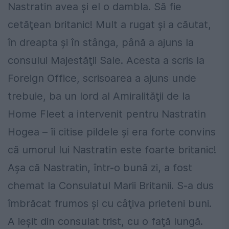
Nastratin avea şi el o dambla. Să fie
cetăţean britanic! Mult a rugat şi a căutat,
în dreapta şi în stânga, până a ajuns la
consului Majestăţii Sale. Acesta a scris la
Foreign Office, scrisoarea a ajuns unde
trebuie, ba un lord al Amiralităţii de la
Home Fleet a intervenit pentru Nastratin
Hogea – îi citise pildele şi era forte convins
că umorul lui Nastratin este foarte britanic!
Aşa că Nastratin, într-o bună zi, a fost
chemat la Consulatul Marii Britanii. S-a dus
îmbrăcat frumos şi cu câţiva prieteni buni.
A ieşit din consulat trist, cu o faţă lungă.