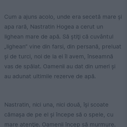
Cum a ajuns acolo, unde era secetă mare şi
apa rară, Nastratin Hogea a cerut un
lighean mare de apă. Să ştiţi că cuvântul
„lighean” vine din farsi, din persană, preluat
şi de turci, noi de la ei îl avem, înseamnă
vas de spălat. Oamenii au dat din umeri şi
au adunat ultimile rezerve de apă.
Nastratin, nici una, nici două, îşi scoate
cămaşa de pe el şi începe să o spele, cu
mare atenţie. Oamenii încep să murmure.