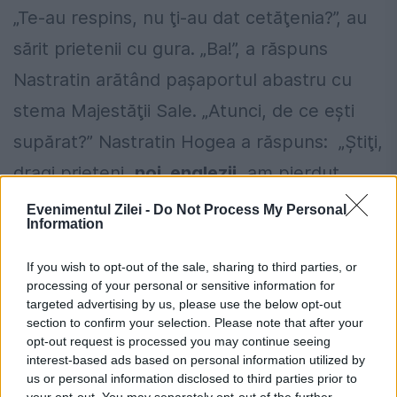
„Te-au respins, nu ţi-au dat cetăţenia?”, au
sărit prietenii cu gura. „Ba!”, a răspuns
Nastratin arătând paşaportul abastru cu
stema Majestăţii Sale. „Atunci, de ce eşti
supărat?” Nastratin Hogea a răspuns: „Ştiţi,
dragi prieteni,
noi, englezii
, am pierdut
India!”
Evenimentul Zilei -
Do Not Process My Personal
Information
If you wish to opt-out of the sale, sharing to third parties, or
processing of your personal or sensitive information for
targeted advertising by us, please use the below opt-out
section to confirm your selection. Please note that after your
opt-out request is processed you may continue seeing
interest-based ads based on personal information utilized by
us or personal information disclosed to third parties prior to
your opt-out. You may separately opt-out of the further