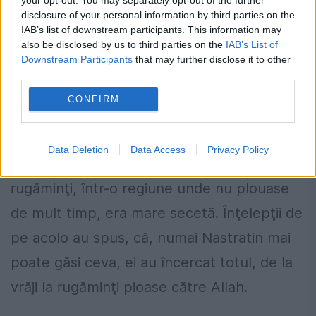
disclosure of your personal information by third parties on the
IAB’s list of downstream participants. This information may
also be disclosed by us to third parties on the
IAB’s List of
Downstream Participants
that may further disclose it to other
third parties.
Și, a doua pildă:
CONFIRM
Data Deletion
Data Access
Privacy Policy
Nastratid Hogea a fost chemat, cu multe
rugăminţi, într-o regiune unde nu plouase
de mult timp, era mare secetă. Înţelepţii de
pe acolo au spus, că, numai Nastratin mai
poate găsi ceva, ei au încercat totul, de la
vrăji la rugăminţi pioase către Allah.