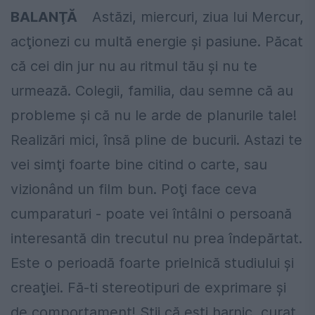
BALANŢĂ
Astăzi, miercuri, ziua lui Mercur,
acţionezi cu multă energie şi pasiune. Păcat
că cei din jur nu au ritmul tău şi nu te
urmează. Colegii, familia, dau semne că au
probleme şi că nu le arde de planurile tale!
Realizări mici, însă pline de bucurii. Astazi te
vei simţi foarte bine citind o carte, sau
vizionând un film bun. Poţi face ceva
cumparaturi - poate vei întâlni o persoană
interesantă din trecutul nu prea îndepărtat.
Este o perioadă foarte prielnică studiului şi
creaţiei. Fă-ti stereotipuri de exprimare şi
de comportament! Ştii că eşti harnic, curat