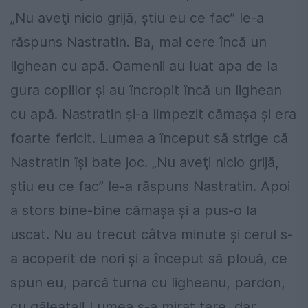
„Nu aveţi nicio grijă, ştiu eu ce fac” le-a
răspuns Nastratin. Ba, mai cere încă un
lighean cu apă. Oamenii au luat apa de la
gura copiilor şi au încropit încă un lighean
cu apă. Nastratin şi-a limpezit cămaşa şi era
foarte fericit. Lumea a început să strige că
Nastratin îşi bate joc. „Nu aveţi nicio grijă,
ştiu eu ce fac” le-a răspuns Nastratin. Apoi
a stors bine-bine cămaşa şi a pus-o la
uscat. Nu au trecut câtva minute şi cerul s-
a acoperit de nori şi a început să plouă, ce
spun eu, parcă turna cu ligheanu, pardon,
cu găleatal! Lumea s-a mirat tare, dar