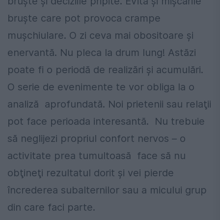
bruşte şi deciziile pripite. Evită şi mişcările
bruşte care pot provoca crampe
muşchiulare. O zi ceva mai obositoare şi
enervantă. Nu pleca la drum lung! Astăzi
poate fi o periodă de realizări şi acumulări.
O serie de evenimente te vor obliga la o
analiză aprofundată. Noi prietenii sau relaţii
pot face perioada interesantă. Nu trebuie
să neglijezi propriul confort nervos – o
activitate prea tumultoasă face să nu
obţineţi rezultatul dorit şi vei pierde
încrederea subalternilor sau a micului grup
din care faci parte.