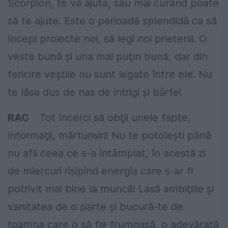
Scorpion, te va ajuta, sau mai curând poate
să te ajute. Este o perioadă splendidă ca să
începi proiecte noi, să legi noi prietenii. O
veste bună şi una mai puţin bună, dar din
fericire veştile nu sunt legate între ele. Nu
te lăsa dus de nas de intrigi şi bârfe!
RAC
Tot încerci să obţii unele fapte,
informaţii, mărturisiri! Nu te potoleşti până
nu afli ceea ce s-a întâmplat, în acestă zi
de miercuri risipind energia care s-ar fi
potrivit mai bine la muncă! Lasă ambiţiile şi
vanitatea de o parte şi bucură-te de
toamna care o să fie frumoasă, o adevărată