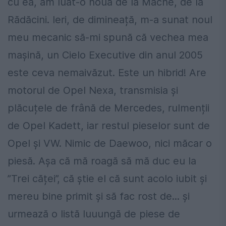
cu ea, am luat-o nouă de la Mache, de la
Rădăcini. Ieri, de dimineață, m-a sunat noul
meu mecanic să-mi spună că vechea mea
mașină, un Cielo Executive din anul 2005
este ceva nemaivăzut. Este un hibrid! Are
motorul de Opel Nexa, transmisia și
plăcuțele de frână de Mercedes, rulmenții
de Opel Kadett, iar restul pieselor sunt de
Opel și VW. Nimic de Daewoo, nici măcar o
piesă. Așa că mă roagă să mă duc eu la
”Trei căței”, că știe el că sunt acolo iubit și
mereu bine primit și să fac rost de... și
urmează o listă luuungă de piese de