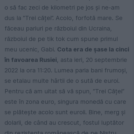
o să fac zeci de kilometri pe jos și ne-am
dus la ”Trei căței”. Acolo, forfotă mare. Se
făceau pariuri pe războiul din Ucraina,
războiul de pe tik tok cum spune primul
meu ucenic, Gabi.
Cota era de șase la cinci
în favoarea Rusiei
, asta ieri, 20 septembrie
2022 la ora 11:20. Lumea paria bani frumoși,
se etalau multe hârtii de o sută de euroi.
Pentru că am uitat să vă spun, ”Trei Căței”
este în zona euro, singura monedă cu care
se plătește acolo sunt euroii. Bine, merg și
dolarii, de când au crescut, fostul luptător
din rezistența românească de pe Nistru