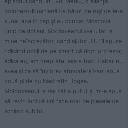
episodul când, în Evul Mediu, o alianță
polonezo-lituaniană i-a bătut pe ruși de le-a
sunat apa în cap și au ocupat Moscova
timp de doi ani. Moldoveanul s-a uitat la
mine neîncrezător, când ajutorul lui îi spuse
ridicând ochii de pe smart că dom profesor,
adica eu, am dreptate, așa a fost! Habar nu
avea și ca să înviorez atmosfera i-am spus
două pilde cu Nastratin Hogea.
Moldoveanul a râs cât a putut și mi-a spus
să revin luni că îmi face rost de piesele de
schimb subito!