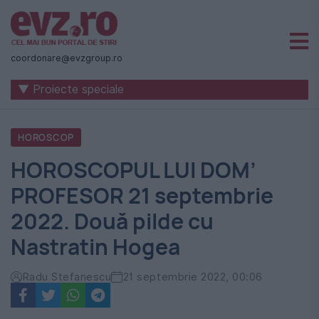
Știri
naționale
coordonare@evzgroup.ro
și
▼ Proiecte speciale
internaționale
|
HOROSCOP
România
HOROSCOPUL LUI DOM’
-
PROFESOR 21 septembrie
Evenimentul
2022. Două pilde cu
Zilei
Nastratin Hogea
Radu Stefanescu
21 septembrie 2022, 00:06