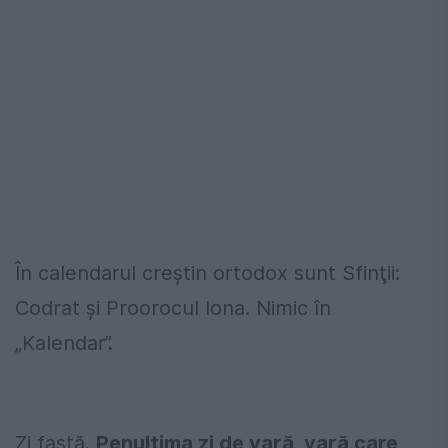
În calendarul creştin ortodox sunt Sfinţii:
Codrat şi Proorocul Iona. Nimic în
„Kalendar”.
Zi fastă.
Penultima zi de vară, vară care