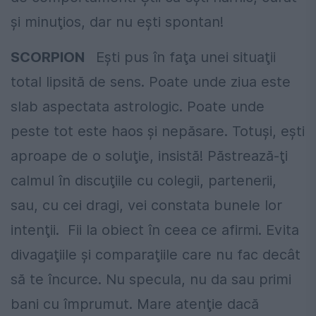
şi minuţios, dar nu eşti spontan!
SCORPION
Eşti pus în faţa unei situaţii
total lipsită de sens. Poate unde ziua este
slab aspectata astrologic. Poate unde
peste tot este haos şi nepăsare. Totuşi, eşti
aproape de o soluţie, insistă! Păstrează-ţi
calmul în discuţiile cu colegii, partenerii,
sau, cu cei dragi, vei constata bunele lor
intenţii. Fii la obiect în ceea ce afirmi. Evita
divagaţiile şi comparaţiile care nu fac decât
să te încurce. Nu specula, nu da sau primi
bani cu împrumut. Mare atenţie dacă