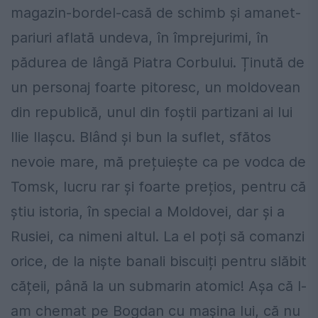
magazin-bordel-casă de schimb și amanet-
pariuri aflată undeva, în împrejurimi, în
pădurea de lângă Piatra Corbului. Ținută de
un personaj foarte pitoresc, un moldovean
din republică, unul din foștii partizani ai lui
Ilie Ilașcu. Blând și bun la suflet, sfătos
nevoie mare, mă prețuiește ca pe vodca de
Tomsk, lucru rar și foarte prețios, pentru că
știu istoria, în special a Moldovei, dar și a
Rusiei, ca nimeni altul. La el poți să comanzi
orice, de la niște banali biscuiți pentru slăbit
cățeii, până la un submarin atomic! Așa că l-
am chemat pe Bogdan cu mașina lui, că nu