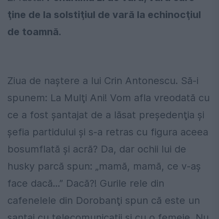
ţine de la solstiţiul de vară la echinocţiul
de toamnă.
Ziua de naştere a lui Crin Antonescu. Să-i
spunem: La Mulţi Ani! Vom afla vreodată cu
ce a fost şantajat de a lăsat preşedenţia şi
şefia partidului şi s-a retras cu figura aceea
bosumflată şi acră? Da, dar ochii lui de
husky parcă spun: „mamă, mamă, ce v-aş
face dacă...” Dacă?! Gurile rele din
cafenelele din Dorobanţi spun că este un
şantaj cu telecomunicaţii şi cu o femeie. Nu