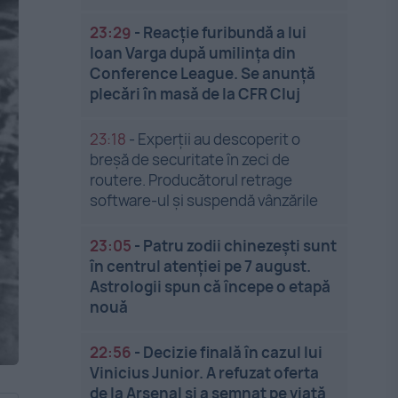
23:29
-
Reacție furibundă a lui
Ioan Varga după umilința din
Conference League. Se anunță
plecări în masă de la CFR Cluj
23:18
-
Experții au descoperit o
breșă de securitate în zeci de
routere. Producătorul retrage
software-ul și suspendă vânzările
23:05
-
Patru zodii chinezești sunt
în centrul atenției pe 7 august.
Astrologii spun că începe o etapă
nouă
22:56
-
Decizie finală în cazul lui
Vinicius Junior. A refuzat oferta
de la Arsenal și a semnat pe viață