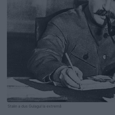
Stalin a dus Gulagul la extremă