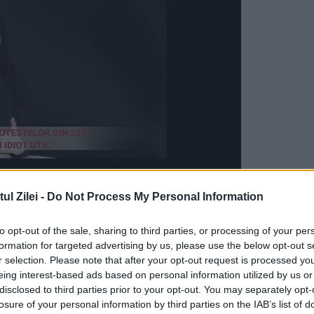
l Zilei -
Do Not Process My Personal Information
upă zeci de ani. La dezbaterea publică „Fenomen
to opt-out of the sale, sharing to third parties, or processing of your per
ată de Agenția de presă IPN, Igor Boțan, a vorb
formation for targeted advertising by us, please use the below opt-out s
enului și participant activ la acest proiect.
r selection. Please note that after your opt-out request is processed y
eing interest-based ads based on personal information utilized by us or
disclosed to third parties prior to your opt-out. You may separately opt-
8, a fost dizolvată Adunarea Constituantă,
losure of your personal information by third parties on the IAB’s list of