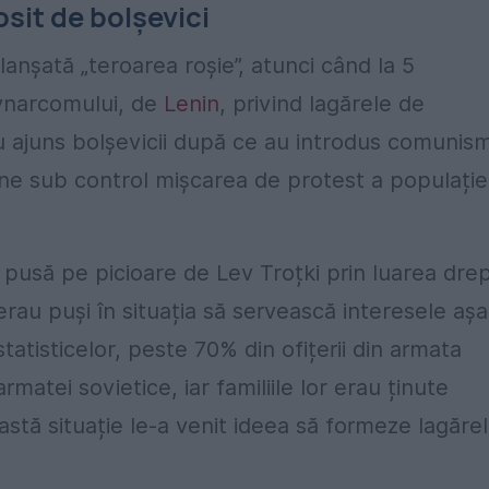
sit de bolșevici
lanșată „teroarea roșie”, atunci când la 5
vnarcomului, de
Lenin
, privind lagărele de
au ajuns bolșevicii după ce au introdus comunis
ne sub control mișcarea de protest a populației
 pusă pe picioare de Lev Troțki prin luarea dre
re erau puși în situația să servească interesele așa
 statisticelor, peste 70% din ofițerii din armata
rmatei sovietice, iar familiile lor erau ținute
ceastă situație le-a venit ideea să formeze lagăre