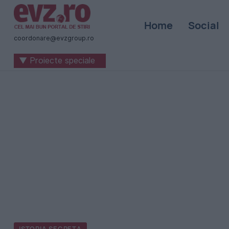
Știri
Home
Social
naționale
coordonare@evzgroup.ro
și
▼ Proiecte speciale
internaționale
|
România
-
Evenimentul
Zilei