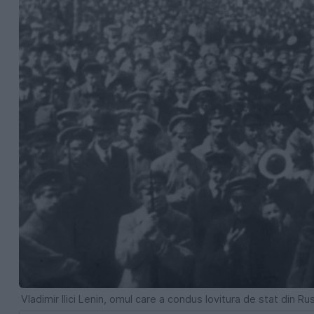
Vladimir Ilici Lenin, omul care a condus lovitura de stat din Ru