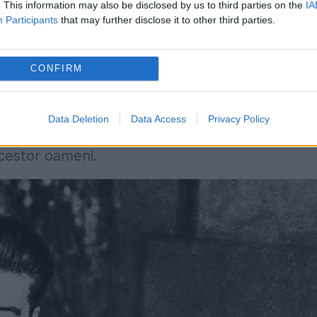
roteste, pentru că alegerile în Adunarea
. This information may also be disclosed by us to third parties on the
IA
Participants
that may further disclose it to other third parties.
ost câștigate de partide socialiste. Bolșevicii 
mbrie 1917. După dizolvarea ilegală a Adunării
CONFIRM
ankt-Petersburg au fost înecate în
sânge
, după
și eserii radicali, care inițial au susținut bolșevici
Data Deletion
Data Access
Privacy Policy
de protest în spațiul fostului imperiu sovietic ș
acestor oameni.