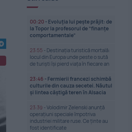
00:20
-
Evoluția lui pește prăjit: de
la Topor la profesorul de ”finanțe
comportamentale”
23:55
-
Destinația turistică mortală:
locul din Europa unde peste o sută
de turiști își pierd viața în fiecare an
23:46
-
Fermierii francezi schimbă
culturile din cauza secetei. Năutul
și lintea câștigă teren în Alsacia
23:39
-
Volodimir Zelenski anunță
operațiuni speciale împotriva
industriei militare ruse. Ce ținte au
fost identificate