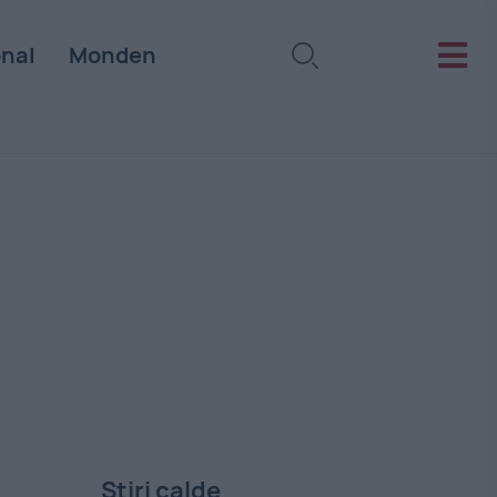
onal
Monden
Stiri calde