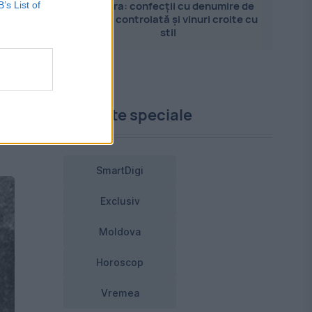
Pandora: confecții cu denumire de
B’s List of
origine controlată și vinuri croite cu
au
stil
i,
Proiecte speciale
i
SmartDigi
Exclusiv
Moldova
Horoscop
Vremea