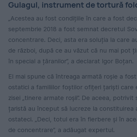
Gulagul, instrument de tortură folo
„Acestea au fost condițiile în care a fost dec
septembrie 2018 a fost semnat decretul So
concentrare. Deci, asta era soluția la care 
de război, după ce au văzut că nu mai pot ți
în special a țăranilor”, a declarat Igor Boțan.
El mai spune că întreaga armată roșie a fost
ostatici a familiilor foștilor ofițeri țariști ca
zisei „tinere armate roșii”. De aceea, potrivit
țaristă au început să lucreze la constituirea a
ostateci. „Deci, totul era în fierbere și în a
de concentrare”, a adăugat expertul.