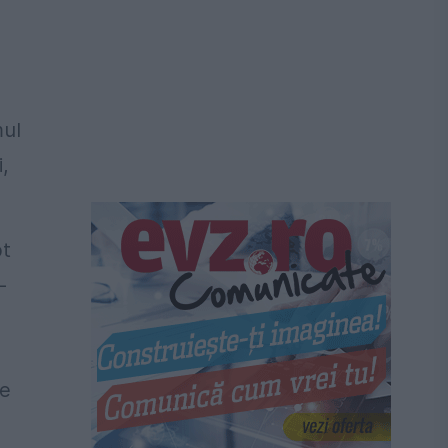
mul
,
pt
-
le