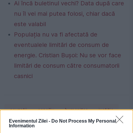
Ai încă buletinul vechi? Data după care
nu îl vei mai putea folosi, chiar dacă
este valabil
Populația nu va fi afectată de
eventualele limitări de consum de
energie. Cristian Bușoi: Nu se vor face
limitări de consum către consumatorii
casnici
acuzatii
consiliu
humanitas
justitie
Evenimentul Zilei -
Do Not Process My Personal
Information