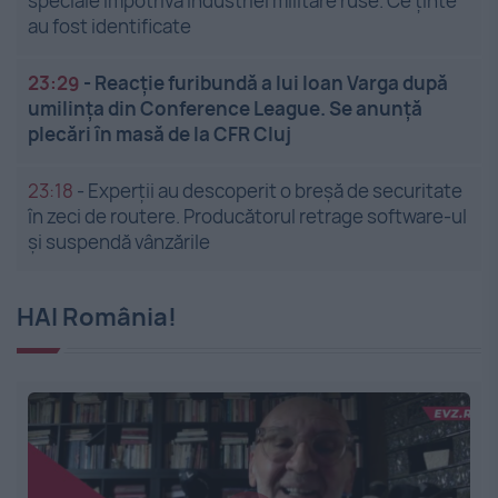
speciale împotriva industriei militare ruse. Ce ținte
au fost identificate
23:29
-
Reacție furibundă a lui Ioan Varga după
umilința din Conference League. Se anunță
plecări în masă de la CFR Cluj
23:18
-
Experții au descoperit o breșă de securitate
în zeci de routere. Producătorul retrage software-ul
și suspendă vânzările
HAI România!