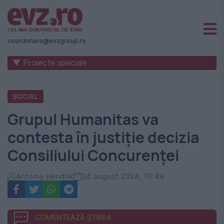
Știri
naționale
coordonare@evzgroup.ro
și
▼ Proiecte speciale
internaționale
|
SOCIAL
România
Grupul Humanitas va
-
contesta în justiție decizia
Evenimentul
Consiliului Concurenței
Zilei
Antonia Hendrik
24 august 2024, 10:49
COMENTEAZĂ ȘTIREA