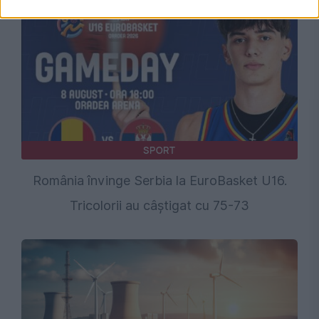
SPORT
România învinge Serbia la EuroBasket U16.
Tricolorii au câștigat cu 75-73