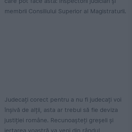
care pot face asta: inspectorii judiciari și
membrii Consiliului Superior al Magistraturii.
Judecați corect pentru a nu fi judecați voi
înșivă de alții, asta ar trebui să fie deviza
justiției române. Recunoașteți greșeli și
iertarea voastră va veni din rândul