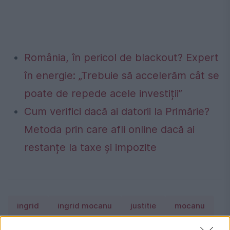
România, în pericol de blackout? Expert
în energie: „Trebuie să accelerăm cât se
poate de repede acele investiții”
Cum verifici dacă ai datorii la Primărie?
Metoda prin care afli online dacă ai
restanțe la taxe și impozite
ingrid
ingrid mocanu
justitie
mocanu
romania