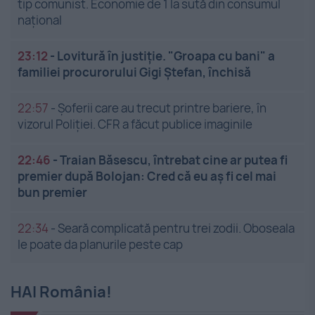
tip comunist. Economie de 1 la sută din consumul
național
23:12
-
Lovitură în justiție. "Groapa cu bani" a
familiei procurorului Gigi Ștefan, închisă
22:57
-
Șoferii care au trecut printre bariere, în
vizorul Poliției. CFR a făcut publice imaginile
22:46
-
Traian Băsescu, întrebat cine ar putea fi
premier după Bolojan: Cred că eu aș fi cel mai
bun premier
22:34
-
Seară complicată pentru trei zodii. Oboseala
le poate da planurile peste cap
HAI România!