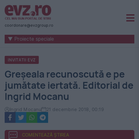
Știri
naționale
coordonare@evzgroup.ro
și
▼ Proiecte speciale
internaționale
|
INVITATII EVZ
România
Greșeala recunoscută e pe
-
jumătate iertată. Editorial de
Evenimentul
Ingrid Mocanu
Zilei
Ingrid Mocanu
21 decembrie 2018, 00:19
COMENTEAZĂ ȘTIREA