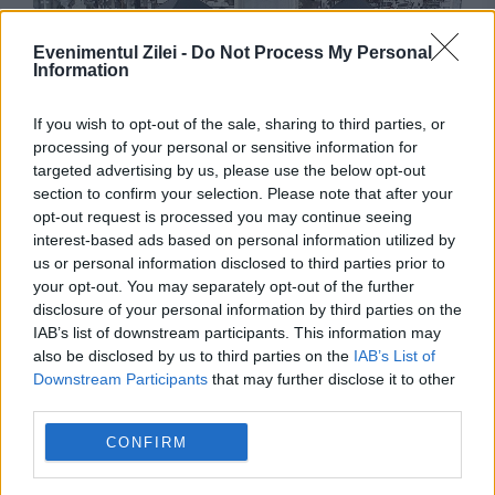
Evenimentul Zilei -
Do Not Process My Personal
Information
If you wish to opt-out of the sale, sharing to third parties, or
processing of your personal or sensitive information for
targeted advertising by us, please use the below opt-out
EVENIMENTUL ISTORIC
section to confirm your selection. Please note that after your
opt-out request is processed you may continue seeing
A mers 43 de zile până la Roma. Povestea lui
interest-based ads based on personal information utilized by
Badea Cârțan, ciobanul care a vrut să vadă
us or personal information disclosed to third parties prior to
your opt-out. You may separately opt-out of the further
Columna lui Traian
disclosure of your personal information by third parties on the
IAB’s list of downstream participants. This information may
also be disclosed by us to third parties on the
IAB’s List of
Downstream Participants
that may further disclose it to other
third parties.
CONFIRM