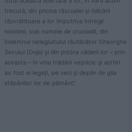
totul această libertate a lor, în vara acum
trecută, din pricina răscoalei și ridicării
răzvrătitoare a lor împotriva întregii
nobilimi, sub numele de cruciadă, din
îndemnul nelegiuitului răufăcător Gheorghe
Secuiul (Doja) și din pricina căderii lor – prin
aceasta – în vina trădării veșnice: și astfel
au fost ei legați, pe veci și deplin de glia
stăpânilor lor de pământ”.