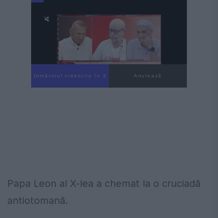
Următorul videoclip în 4
Anulează
Papa Leon al X-lea a chemat la o cruciadă
antiotomană.