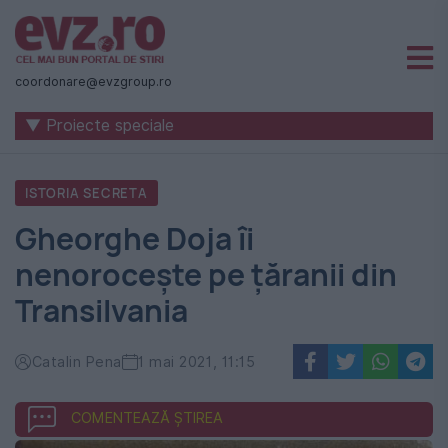
Știri
naționale
coordonare@evzgroup.ro
și
▼ Proiecte speciale
internaționale
|
ISTORIA SECRETA
România
Gheorghe Doja îi
-
nenorocește pe țăranii din
Evenimentul
Transilvania
Zilei
Catalin Pena
1 mai 2021, 11:15
COMENTEAZĂ ȘTIREA