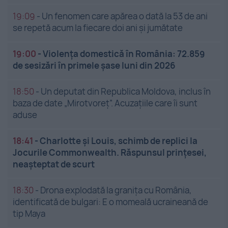
19:09
-
Un fenomen care apărea o dată la 53 de ani
se repetă acum la fiecare doi ani și jumătate
19:00
-
Violența domestică în România: 72.859
de sesizări în primele șase luni din 2026
18:50
-
Un deputat din Republica Moldova, inclus în
baza de date „Mirotvoreț”. Acuzațiile care îi sunt
aduse
18:41
-
Charlotte și Louis, schimb de replici la
Jocurile Commonwealth. Răspunsul prințesei,
neașteptat de scurt
18:30
-
Drona explodată la granița cu România,
identificată de bulgari: E o momeală ucraineană de
tip Maya