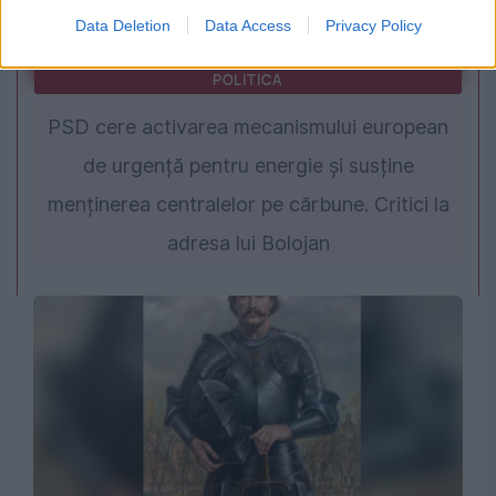
Data Deletion
Data Access
Privacy Policy
POLITICA
PSD cere activarea mecanismului european
de urgență pentru energie și susține
menținerea centralelor pe cărbune. Critici la
adresa lui Bolojan