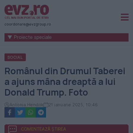
Știri
naționale
coordonare@evzgroup.ro
și
▼ Proiecte speciale
internaționale
|
SOCIAL
România
Românul din Drumul Taberei
-
a ajuns mâna dreaptă a lui
Evenimentul
Donald Trump. Foto
Zilei
Antonia Hendrik
21 ianuarie 2025, 10:46
COMENTEAZĂ ȘTIREA