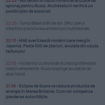
22:22
-
Noi detalii în cazul româncei acuzate de
spionaj pentru Rusia. Anchetatorii verifică un
posibil plan de asasinat
22:20
-
Turnul Babel la 80 de ani: ONU, pariul
Infantino și eroziunea arhitecturii multilaterale
22:13
-
MAE avertizează românii care merg în
Japonia. Peste 500 de zboruri, anulate din cauza
taifunului
22:05
-
Incidentul cu drona de la Leipzig stârnește
reacții vehemente. Rusia respinge acuzațiile de
atac hibrid
21:56
-
Eclipsa de Soare va reduce producția de
energie în Marea Britanie. Cum vor compensa
pierderea autoritățile