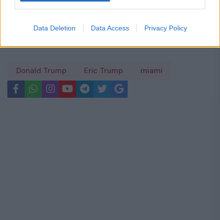
UE vor decide dacă impun interdicția
Data Deletion
Data Access
Privacy Policy
Donald Trump
Eric Trump
miami