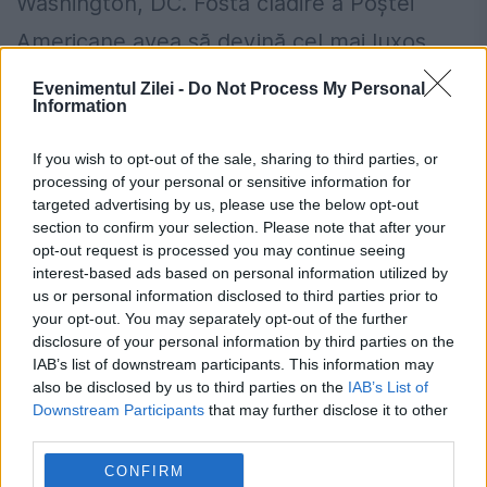
Washington, DC. Fosta clădire a Poștei
Americane avea să devină cel mai luxos
hotel din zonă, iar Gabriel Constantin a fost
Evenimentul Zilei -
Do Not Process My Personal
Information
responsabil pentru revitalizarea unei clădiri
abandonate, a povestit el pentru
If you wish to opt-out of the sale, sharing to third parties, or
processing of your personal or sensitive information for
antena3.ro.
targeted advertising by us, please use the below opt-out
section to confirm your selection. Please note that after your
Guvernul a adoptat noi măsuri de
opt-out request is processed you may continue seeing
interest-based ads based on personal information utilized by
siguranță pentru piața de energie
us or personal information disclosed to third parties prior to
your opt-out. You may separately opt-out of the further
electrică. Transelectrica poate limita
disclosure of your personal information by third parties on the
consumul între orele 19:00 și 23:00 dacă
IAB’s list of downstream participants. This information may
also be disclosed by us to third parties on the
IAB’s List of
apar deficite în sistem
Downstream Participants
that may further disclose it to other
third parties.
Waze ar putea pierde avertizările
CONFIRM
despre radare și filtre de poliție. Statele