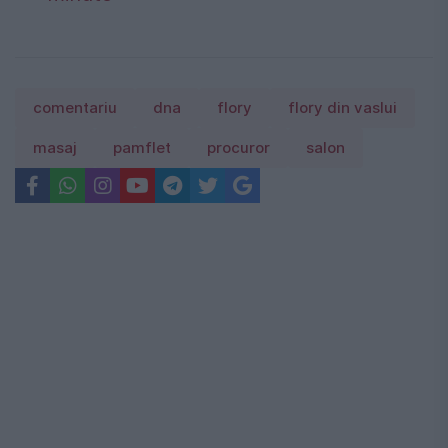
comentariu
dna
flory
flory din vaslui
masaj
pamflet
procuror
salon