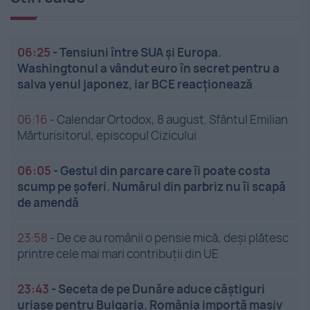
06:25
-
Tensiuni între SUA și Europa.
Washingtonul a vândut euro în secret pentru a
salva yenul japonez, iar BCE reacționează
06:16
-
Calendar Ortodox, 8 august. Sfântul Emilian
Mărturisitorul, episcopul Cizicului
06:05
-
Gestul din parcare care îi poate costa
scump pe șoferi. Numărul din parbriz nu îi scapă
de amendă
23:58
-
De ce au românii o pensie mică, deși plătesc
printre cele mai mari contribuții din UE
23:43
-
Seceta de pe Dunăre aduce câștiguri
uriașe pentru Bulgaria. România importă masiv