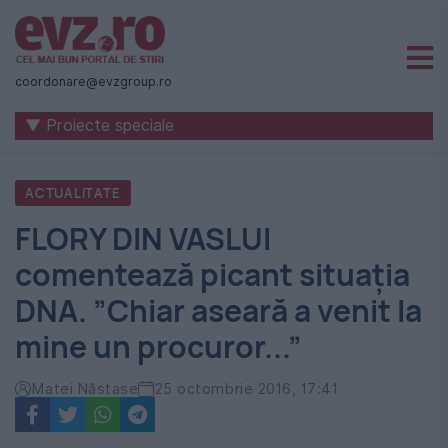
Știri
naționale
coordonare@evzgroup.ro
și
▼ Proiecte speciale
internaționale
|
ACTUALITATE
România
FLORY DIN VASLUI
-
comentează picant situația
Evenimentul
DNA. ”Chiar aseară a venit la
Zilei
mine un procuror...”
Matei Năstase
25 octombrie 2016, 17:41