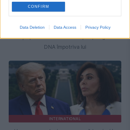
CONFIRM
POLITICA
Prefectul de Timiș, acuzat că l-a menținut în
Data Deletion
Data Access
Privacy Policy
funcție pe Fritz. Piedone a depus plângere la
DNA împotriva lui
INTERNATIONAL