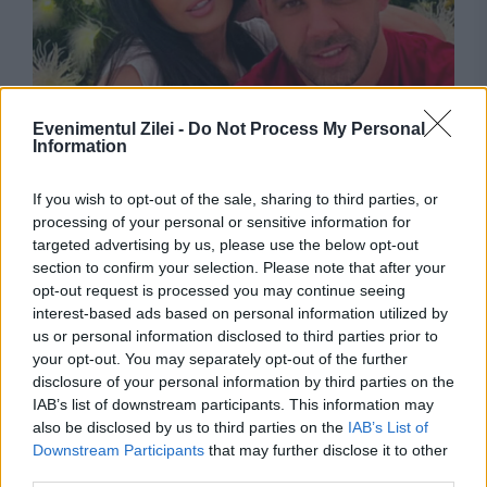
Evenimentul Zilei -
Do Not Process My Personal
Information
MONDEN
O nouă amânare în dosarul în care este
If you wish to opt-out of the sale, sharing to third parties, or
processing of your personal or sensitive information for
implicată Oana Zăvoranu. DNA cere închisoare
targeted advertising by us, please use the below opt-out
section to confirm your selection. Please note that after your
cu executare pentru vedetă
opt-out request is processed you may continue seeing
interest-based ads based on personal information utilized by
us or personal information disclosed to third parties prior to
your opt-out. You may separately opt-out of the further
disclosure of your personal information by third parties on the
IAB’s list of downstream participants. This information may
also be disclosed by us to third parties on the
IAB’s List of
Downstream Participants
that may further disclose it to other
third parties.