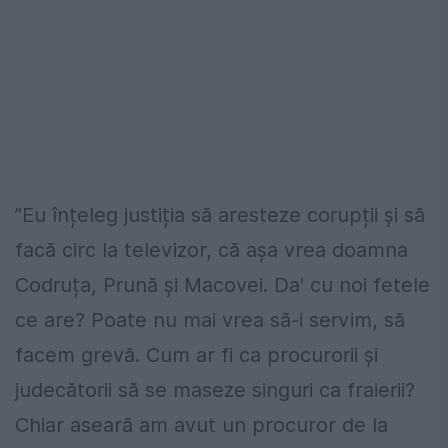
”
Eu înțeleg justiția să aresteze corupții și să
facă circ la televizor, că așa vrea doamna
Codruța, Prună și Macovei. Da
' cu noi fetele
ce are? Poate nu mai vrea s
ă-i servim, să
facem grevă. Cum ar fi ca procurorii și
judecătorii să se maseze singuri ca fraierii?
Chiar aseară am avut un procuror de la