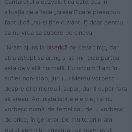
Cântărețul a dezvăluit că este pus în
situația de a face „greșeli” care presupun
faptul că „nu-și ține cuvântul”, doar pentru
că nu vrea să supere pe cineva.
„N-am ajuns la
biserică
de ceva timp, dar
abia aștept să ajung și să-mi reiau partea
asta de viață normală. Eu oricum îl am în
suflet non-stop, jur. (...) Mereu vorbesc
despre el și mereu îl supăr, dar îl supăr fără
să vreau. Am niște ispite ale vieții și nu
vorbesc numai de femei sau de ... vorbesc
de orice, în general. De multe ori n-am
putut să-mi țin cuvântul, că n-am avut