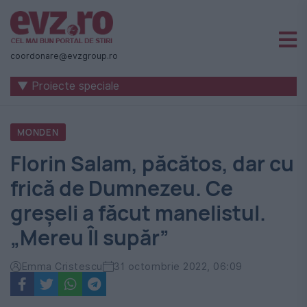
Știri
naționale
coordonare@evzgroup.ro
și
▼ Proiecte speciale
internaționale
|
MONDEN
România
Florin Salam, păcătos, dar cu
-
frică de Dumnezeu. Ce
Evenimentul
greșeli a făcut manelistul.
Zilei
„Mereu Îl supăr”
Emma Cristescu
31 octombrie 2022, 06:09