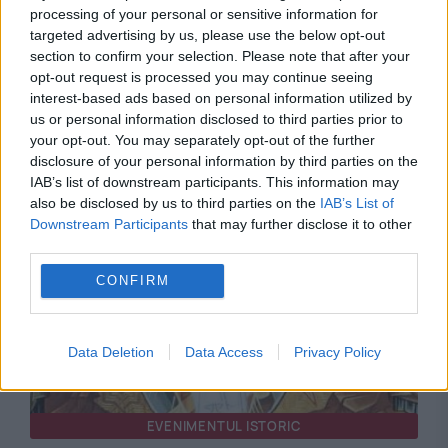
processing of your personal or sensitive information for
targeted advertising by us, please use the below opt-out
section to confirm your selection. Please note that after your
SOCIAL
opt-out request is processed you may continue seeing
interest-based ads based on personal information utilized by
Doliu în biserică și în lumea culturală. A murit
us or personal information disclosed to third parties prior to
your opt-out. You may separately opt-out of the further
părintele Anghel Dincu, fostul realizator
disclosure of your personal information by third parties on the
Neptun TV și dirijor de excepție
IAB’s list of downstream participants. This information may
also be disclosed by us to third parties on the
IAB’s List of
Downstream Participants
that may further disclose it to other
third parties.
CONFIRM
Data Deletion
Data Access
Privacy Policy
EVENIMENTUL ISTORIC