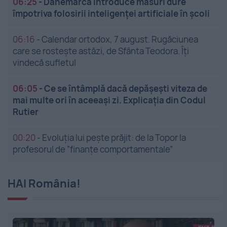
06:25
-
Danemarca introduce măsuri dure
împotriva folosirii inteligenței artificiale în școli
06:16
-
Calendar ortodox, 7 august. Rugăciunea
care se rostește astăzi, de Sfânta Teodora. Îți
vindecă sufletul
06:05
-
Ce se întâmplă dacă depășești viteza de
mai multe ori în aceeași zi. Explicația din Codul
Rutier
00:20
-
Evoluția lui pește prăjit: de la Topor la
profesorul de ”finanțe comportamentale”
HAI România!