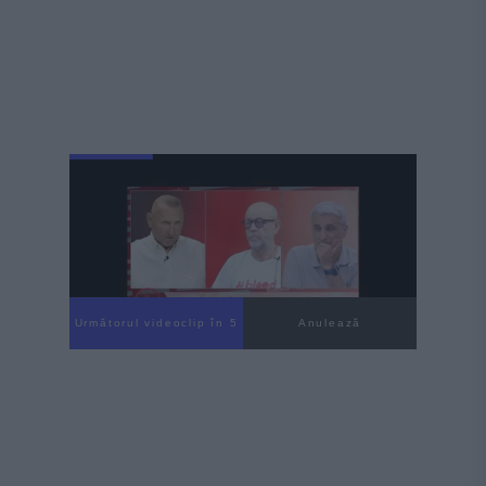
Următorul videoclip în 4
Anulează