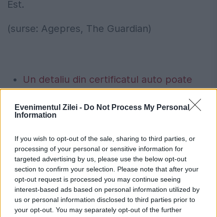
Est.
(surse: Agepres, The Guardian)
Un detaliu din certificatul auto poate
aduce amendă și permisul suspendat
Evenimentul Zilei -
Do Not Process My Personal
unor categorii de șoferi
Information
Ai încă buletinul vechi? Data după care
If you wish to opt-out of the sale, sharing to third parties, or
nu îl vei mai putea folosi, chiar dacă
processing of your personal or sensitive information for
targeted advertising by us, please use the below opt-out
este valabil
section to confirm your selection. Please note that after your
opt-out request is processed you may continue seeing
interest-based ads based on personal information utilized by
us or personal information disclosed to third parties prior to
your opt-out. You may separately opt-out of the further