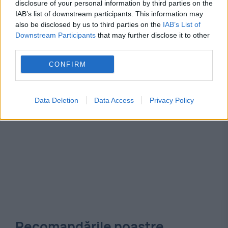
monte carlo
the guardian
The New
disclosure of your personal information by third parties on the
IAB’s list of downstream participants. This information may
uniunea sovietica
Vladimir Putin
also be disclosed by us to third parties on the
IAB’s List of
Downstream Participants
that may further disclose it to other
third parties.
CONFIRM
Data Deletion
Data Access
Privacy Policy
Recomandările noastre