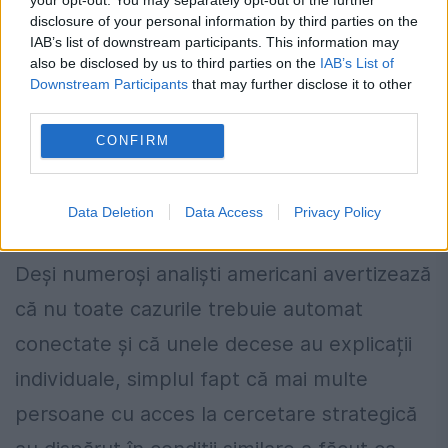
coordonează acum o investigație
disclosure of your personal information by third parties on the
interinstituțională, împreună cu alte agenții
IAB’s list of downstream participants. This information may
also be disclosed by us to third parties on the
IAB’s List of
federale, pentru a stabili dacă există indicii
Downstream Participants
that may further disclose it to other
third parties.
de spionaj, sabotaj sau alte amenințări la
CONFIRM
adresa securității naționale.
Între suspiciune legitimă și riscul
Data Deletion
Data Access
Privacy Policy
teoriilor conspirației
Deși numeroși analiști americani avertizează
că nu toate cazurile trebuie automat
conectate și că unele decese au explicații
individuale, simplul fapt că mai multe
persoane cu acces la cercetare strategică