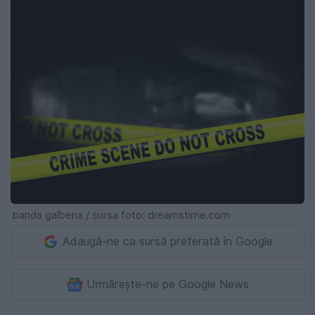
banda galbena / sursa foto: dreamstime.com
Adaugă-ne ca sursă preferată în Google
Urmărește-ne pe Google News