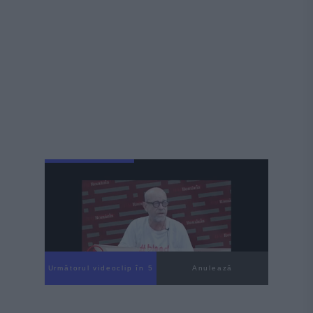
Următorul videoclip în 3
Anulează