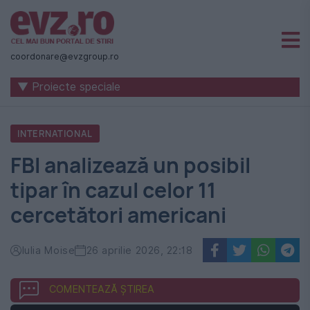
Știri
naționale
coordonare@evzgroup.ro
și
▼ Proiecte speciale
internaționale
|
INTERNATIONAL
România
FBI analizează un posibil
-
tipar în cazul celor 11
Evenimentul
cercetători americani
Zilei
Iulia Moise
26 aprilie 2026, 22:18
COMENTEAZĂ ȘTIREA