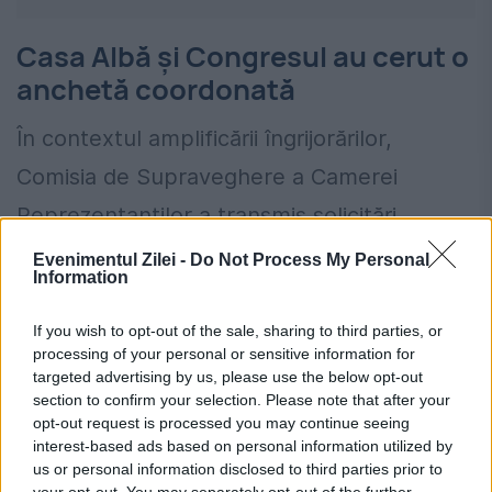
Casa Albă și Congresul au cerut o
anchetă coordonată
În contextul amplificării îngrijorărilor,
Comisia de Supraveghere a Camerei
Reprezentanților a transmis solicitări
oficiale către FBI, Departamentul Energiei,
Evenimentul Zilei -
Do Not Process My Personal
Information
NASA și Departamentul Apărării pentru a
clarifica dacă există legături între cel puțin
If you wish to opt-out of the sale, sharing to third parties, or
processing of your personal or sensitive information for
zece cazuri de dispariții sau decese ale unor
targeted advertising by us, please use the below opt-out
section to confirm your selection. Please note that after your
cercetători conectați la programe sensibile.
opt-out request is processed you may continue seeing
interest-based ads based on personal information utilized by
La rândul său, Casa Albă a confirmat că FBI
us or personal information disclosed to third parties prior to
your opt-out. You may separately opt-out of the further