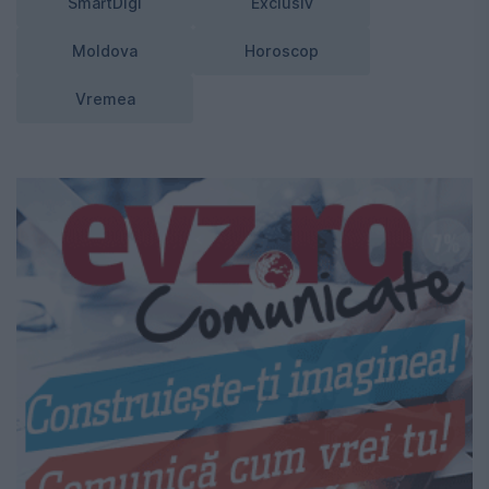
SmartDigi
Exclusiv
Moldova
Horoscop
Vremea