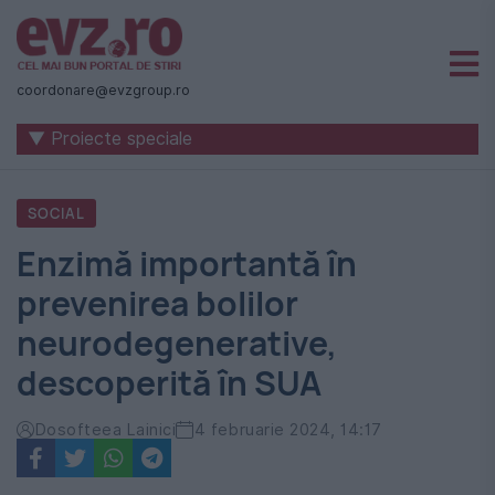
Știri
naționale
coordonare@evzgroup.ro
și
▼ Proiecte speciale
internaționale
|
SOCIAL
România
Enzimă importantă în
-
prevenirea bolilor
Evenimentul
neurodegenerative,
Zilei
descoperită în SUA
Dosofteea Lainici
4 februarie 2024, 14:17