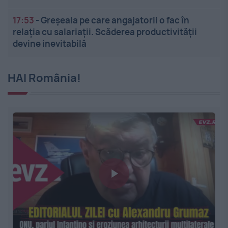
17:53
-
Greșeala pe care angajatorii o fac în
relația cu salariații. Scăderea productivității
devine inevitabilă
HAI România!