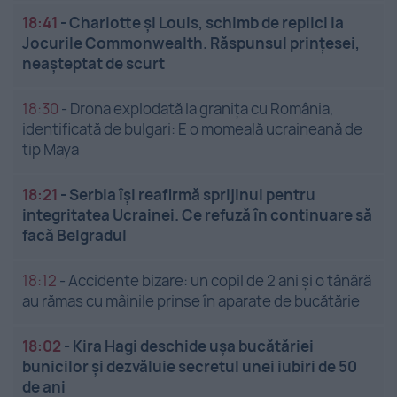
18:41
-
Charlotte și Louis, schimb de replici la
Jocurile Commonwealth. Răspunsul prințesei,
neașteptat de scurt
18:30
-
Drona explodată la granița cu România,
identificată de bulgari: E o momeală ucraineană de
tip Maya
18:21
-
Serbia își reafirmă sprijinul pentru
integritatea Ucrainei. Ce refuză în continuare să
facă Belgradul
18:12
-
Accidente bizare: un copil de 2 ani și o tânără
au rămas cu mâinile prinse în aparate de bucătărie
18:02
-
Kira Hagi deschide ușa bucătăriei
bunicilor și dezvăluie secretul unei iubiri de 50
de ani