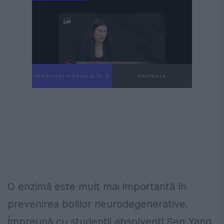
Următorul videoclip în 3
Anulează
O enzimă este mult mai importantă în
prevenirea bolilor neurodegenerative.
Împreună cu studenții absolvenți Sen Yang