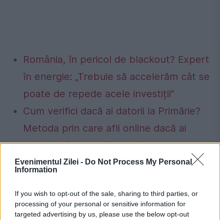
România, în pericol de blackout? Expert
în energie: „Trebuie să accelerăm cât se
poate de repede acele investiții”
Cum verifici dacă ai datorii la Primărie?
Metoda prin care afli online dacă ai
restanțe la taxe și impozite
Evenimentul Zilei -
Do Not Process My Personal
Information
If you wish to opt-out of the sale, sharing to third parties, or
boli
enzime
parkinson
processing of your personal or sensitive information for
targeted advertising by us, please use the below opt-out