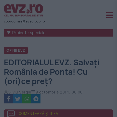
Știri
naționale
coordonare@evzgroup.ro
și
▼ Proiecte speciale
internaționale
|
OPINII EVZ
România
EDITORIALUL EVZ. Salvați
-
România de Ponta! Cu
Evenimentul
(ori)ce preț?
Zilei
Silviu Sergiu
9 octombrie 2014, 00:00
COMENTEAZĂ ȘTIREA