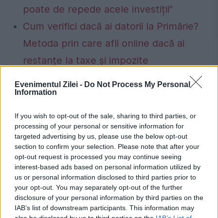
poate de repede acele investiții”
Cum verifici dacă ai datorii la Primărie?
Metoda prin care afli online dacă ai
restanțe la taxe și impozite
Evenimentul Zilei -
Do Not Process My Personal
Information
Akos Mora
aristotel cancescu
deputat
If you wish to opt-out of the sale, sharing to third parties, or
processing of your personal or sensitive information for
înalta curte de casatie si justitie
Klaus Iohannis
targeted advertising by us, please use the below opt-out
section to confirm your selection. Please note that after your
partid
PDL
PNL
stanescu
opt-out request is processed you may continue seeing
interest-based ads based on personal information utilized by
ștefan stoica
SUA
tudor chiuariu
us or personal information disclosed to third parties prior to
your opt-out. You may separately opt-out of the further
Victor Ponta
disclosure of your personal information by third parties on the
IAB’s list of downstream participants. This information may