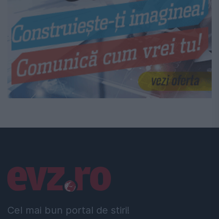
Linkuri utile
Cel mai bun portal de stiri!