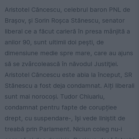
Aristotel Căncescu, celebrul baron PNL de
Braşov, şi Sorin Roşca Stănescu, senator
liberal ce a făcut carieră în presa mânjită a
anilor 90, sunt ultimii doi pești, de
dimensiune medie spre mare, care au ajuns
să se zvârcolească în năvodul Justiţiei.
Aristotel Căncescu este abia la început, SR
Stănescu a fost deja condamnat. Alți liberali
sunt mai norocoși. Tudor Chiuariu,
condamnat pentru fapte de corupțiee
drept, cu suspendare-, îşi vede liniștit de
treabă prin Parlament. Niciun coleg nu-i