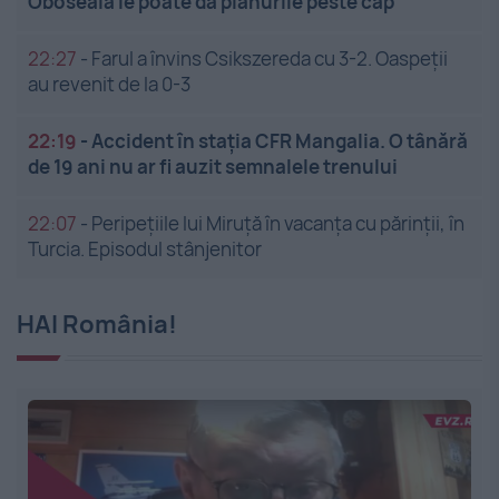
Oboseala le poate da planurile peste cap
22:27
-
Farul a învins Csikszereda cu 3-2. Oaspeții
au revenit de la 0-3
22:19
-
Accident în stația CFR Mangalia. O tânără
de 19 ani nu ar fi auzit semnalele trenului
22:07
-
Peripețiile lui Miruță în vacanța cu părinții, în
Turcia. Episodul stânjenitor
HAI România!