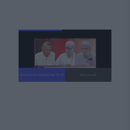
Următorul videoclip în 3
Anulează