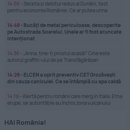
14:56
-
Seceta și debitul redus al Dunării, test
pentru economia României. Ce ar putea urma
14:48
-
Bucăți de metal periculoase, descoperite
pe Autostrada Soarelui. Unele ar fi fost aruncate
intenționat
14:36
-
„Anna, ține-ți prostul acasă!” Cine este
autorul graffiti-ului de pe Transfăgărășan
14:28
-
ELCEN a oprit preventiv CET Grozăveşti
din cauza caniculei. Ce se întâmplă cu apa caldă
14:19
-
Alertă pentru românii care merg în Italia. Etna
erupe, iar autoritățile au închis zona vulcanului
HAI România!