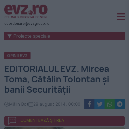
Știri
naționale
coordonare@evzgroup.ro
și
▼ Proiecte speciale
internaționale
|
OPINII EVZ
România
EDITORIALUL EVZ. Mircea
-
Toma, Cătălin Tolontan și
Evenimentul
banii Securității
Zilei
Mălin Bot
28 august 2014, 00:00
COMENTEAZĂ ȘTIREA