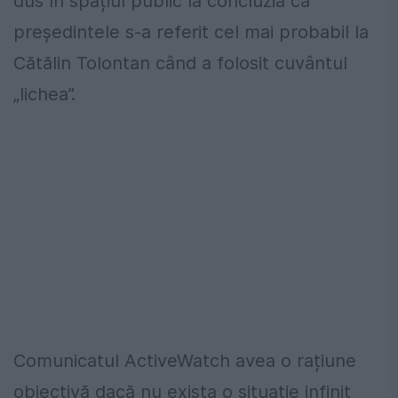
dus în spațiul public la concluzia că
președintele s-a referit cel mai probabil la
Cătălin Tolontan când a folosit cuvântul
„lichea”.
Comunicatul ActiveWatch avea o rațiune
obiectivă dacă nu exista o situație infinit