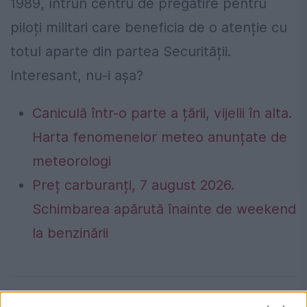
1989, întrun centru de pregătire pentru
piloți militari care beneficia de o atenție cu
totul aparte din partea Securității.
Interesant, nu-i așa?
Caniculă într-o parte a țării, vijelii în alta.
Harta fenomenelor meteo anunțate de
meteorologi
Preț carburanți, 7 august 2026.
Schimbarea apărută înainte de weekend
la benzinării