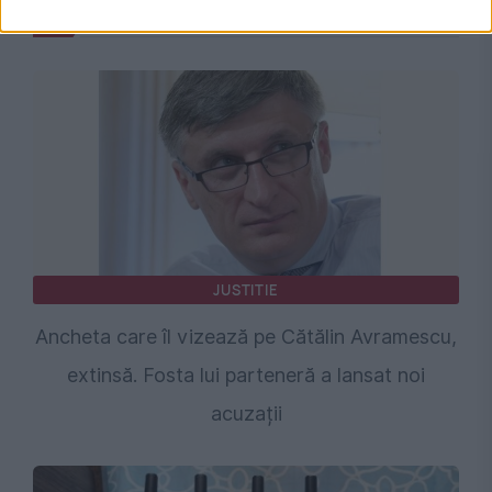
JUSTITIE
Ancheta care îl vizează pe Cătălin Avramescu,
extinsă. Fosta lui parteneră a lansat noi
acuzații