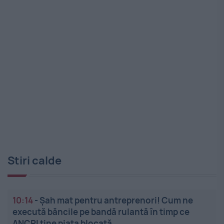
Stiri calde
10:14
-
Șah mat pentru antreprenori! Cum ne
execută băncile pe bandă rulantă în timp ce
ANCPI ține piața blocată