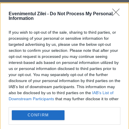
Prețurile carburanților joi, 6 august
Evenimentul Zilei -
Do Not Process My Personal
2026. Lista stațiilor cu cele mai mici
Information
tarife
If you wish to opt-out of the sale, sharing to third parties, or
processing of your personal or sensitive information for
targeted advertising by us, please use the below opt-out
section to confirm your selection. Please note that after your
opt-out request is processed you may continue seeing
dorinte
echinoctiu
interest-based ads based on personal information utilized by
us or personal information disclosed to third parties prior to
your opt-out. You may separately opt-out of the further
disclosure of your personal information by third parties on the
IAB’s list of downstream participants. This information may
also be disclosed by us to third parties on the
IAB’s List of
Downstream Participants
that may further disclose it to other
third parties.
CONFIRM