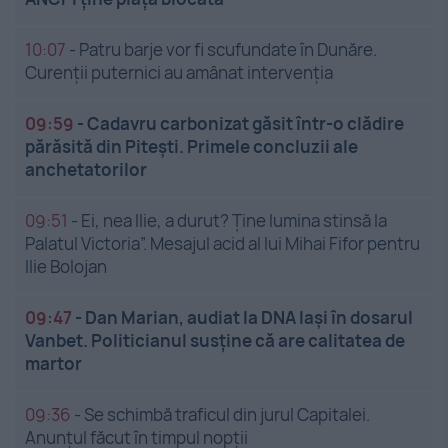
10:07
-
Patru barje vor fi scufundate în Dunăre.
Curenții puternici au amânat intervenția
09:59
-
Cadavru carbonizat găsit într-o clădire
părăsită din Pitești. Primele concluzii ale
anchetatorilor
09:51
-
Ei, nea Ilie, a durut? Ține lumina stinsă la
Palatul Victoria”. Mesajul acid al lui Mihai Fifor pentru
Ilie Bolojan
09:47
-
Dan Marian, audiat la DNA Iași în dosarul
Vanbet. Politicianul susține că are calitatea de
martor
09:36
-
Se schimbă traficul din jurul Capitalei.
Anunțul făcut în timpul nopții