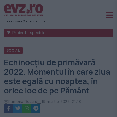
Știri
naționale
coordonare@evzgroup.ro
și
▼ Proiecte speciale
internaționale
|
SOCIAL
România
Echinocţiu de primăvară
-
2022. Momentul în care ziua
Evenimentul
este egală cu noaptea, în
Zilei
orice loc de pe Pământ
Ramona Rotaru
19 martie 2022, 21:18