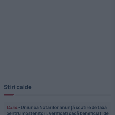
Stiri calde
14:34
-
Uniunea Notarilor anunță scutire de taxă
pentru moștenitori. Verificați dacă beneficiați de