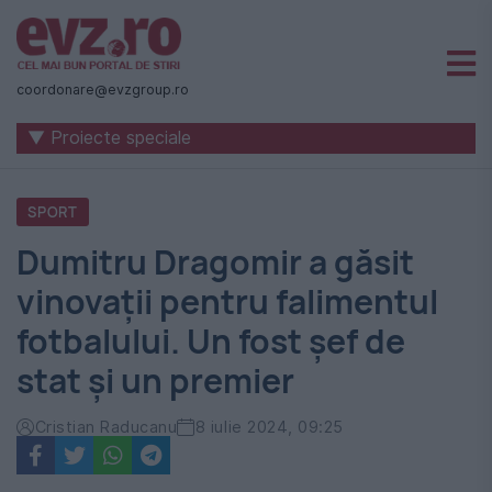
Știri
naționale
coordonare@evzgroup.ro
și
▼ Proiecte speciale
internaționale
|
SPORT
România
Dumitru Dragomir a găsit
-
vinovații pentru falimentul
Evenimentul
fotbalului. Un fost șef de
Zilei
stat și un premier
Cristian Raducanu
8 iulie 2024, 09:25