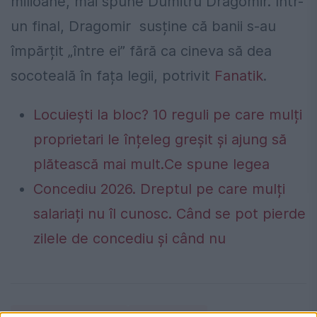
milioane, mai spune Dumitru Dragomir. Într-
un final, Dragomir susține că banii s-au
împărțit „între ei” fără ca cineva să dea
socoteală în fața legii, potrivit
Fanatik
.
Locuiești la bloc? 10 reguli pe care mulți
proprietari le înțeleg greșit și ajung să
plătească mai mult.Ce spune legea
Concediu 2026. Dreptul pe care mulți
salariați nu îl cunosc. Când se pot pierde
zilele de concediu și când nu