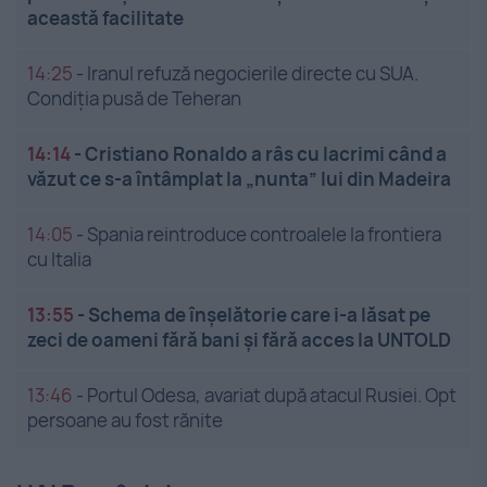
această facilitate
14:25
-
Iranul refuză negocierile directe cu SUA.
Condiția pusă de Teheran
14:14
-
Cristiano Ronaldo a râs cu lacrimi când a
văzut ce s-a întâmplat la „nunta” lui din Madeira
14:05
-
Spania reintroduce controalele la frontiera
cu Italia
13:55
-
Schema de înșelătorie care i-a lăsat pe
zeci de oameni fără bani și fără acces la UNTOLD
13:46
-
Portul Odesa, avariat după atacul Rusiei. Opt
persoane au fost rănite