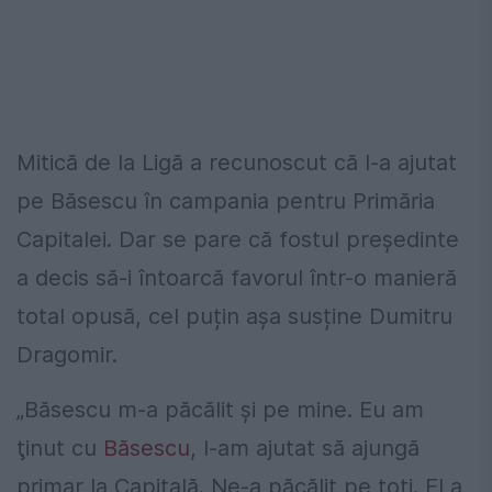
Mitică de la Ligă a recunoscut că l-a ajutat
pe Băsescu în campania pentru Primăria
Capitalei. Dar se pare că fostul președinte
a decis să-i întoarcă favorul într-o manieră
total opusă, cel puțin așa susține Dumitru
Dragomir.
„Băsescu m-a păcălit şi pe mine. Eu am
ţinut cu
Băsescu
, l-am ajutat să ajungă
primar la Capitală. Ne-a păcălit pe toţi. El a