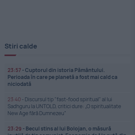
Stiri calde
23:57
-
Cuptorul din istoria Pământului.
Perioada în care pe planetă a fost mai cald ca
niciodată
23:40
-
Discursul tip "fast-food spiritual" al lui
Sadhguru la UNTOLD, critici dure: „O spiritualitate
New Age fără Dumnezeu”
23:29
-
Becul stins al lui Bolojan, o măsură