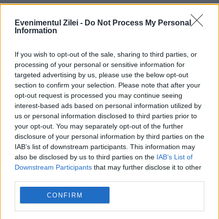
Românii care au muncit peste 25 de ani
Evenimentul Zilei -
Do Not Process My Personal
Information
pot primi mai mulți bani la pensie. Cum
funcționează calculul ascuns în puncte
If you wish to opt-out of the sale, sharing to third parties, or
processing of your personal or sensitive information for
România, în pericol de blackout? Expert
targeted advertising by us, please use the below opt-out
în energie: „Trebuie să accelerăm cât se
section to confirm your selection. Please note that after your
opt-out request is processed you may continue seeing
poate de repede acele investiții”
interest-based ads based on personal information utilized by
us or personal information disclosed to third parties prior to
your opt-out. You may separately opt-out of the further
disclosure of your personal information by third parties on the
IAB’s list of downstream participants. This information may
also be disclosed by us to third parties on the
IAB’s List of
Academia Română
divizia
dumitrache
Downstream Participants
that may further disclose it to other
third parties.
editura
Florian
florian bichir
ion
CONFIRM
istorie
margareta
marius
memorii
militar