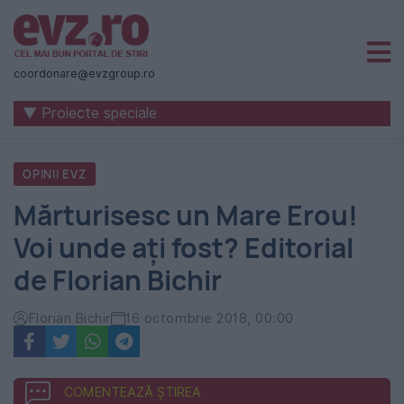
Știri
naționale
coordonare@evzgroup.ro
și
▼ Proiecte speciale
internaționale
|
OPINII EVZ
România
Mărturisesc un Mare Erou!
-
Voi unde ați fost? Editorial
Evenimentul
de Florian Bichir
Zilei
Florian Bichir
16 octombrie 2018, 00:00
COMENTEAZĂ ȘTIREA