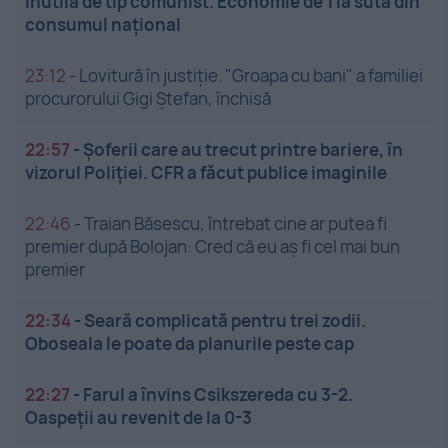
inutilă de tip comunist. Economie de 1 la sută din
consumul național
23:12
-
Lovitură în justiție. "Groapa cu bani" a familiei
procurorului Gigi Ștefan, închisă
22:57
-
Șoferii care au trecut printre bariere, în
vizorul Poliției. CFR a făcut publice imaginile
22:46
-
Traian Băsescu, întrebat cine ar putea fi
premier după Bolojan: Cred că eu aș fi cel mai bun
premier
22:34
-
Seară complicată pentru trei zodii.
Oboseala le poate da planurile peste cap
22:27
-
Farul a învins Csikszereda cu 3-2.
Oaspeții au revenit de la 0-3