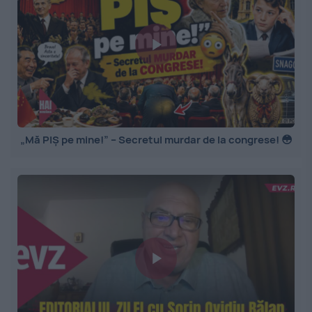
„Mă PIȘ pe mine!” – Secretul murdar de la congrese! 😳