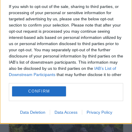
If you wish to opt-out of the sale, sharing to third parties, or
processing of your personal or sensitive information for
targeted advertising by us, please use the below opt-out
section to confirm your selection. Please note that after your
opt-out request is processed you may continue seeing
interest-based ads based on personal information utilized by
us or personal information disclosed to third parties prior to
your opt-out. You may separately opt-out of the further
SOCIAL
disclosure of your personal information by third parties on the
O boală care sfidează regulile biologiei:
IAB’s list of downstream participants. This information may
also be disclosed by us to third parties on the
IAB’s List of
Cancerul care se transmite de la un individ la
Downstream Participants
that may further disclose it to other
third parties.
altul. Ce au descoperit cercetătorii
CONFIRM
Data Deletion
Data Access
Privacy Policy