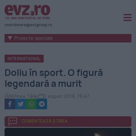
Știri
naționale
coordonare@evzgroup.ro
și
▼ Proiecte speciale
internaționale
|
INTERNATIONAL
România
Doliu în sport. O figură
-
legendară a murit
Evenimentul
Zilei
Mihnea Tălău
3 august 2019, 19:47
COMENTEAZĂ ȘTIREA