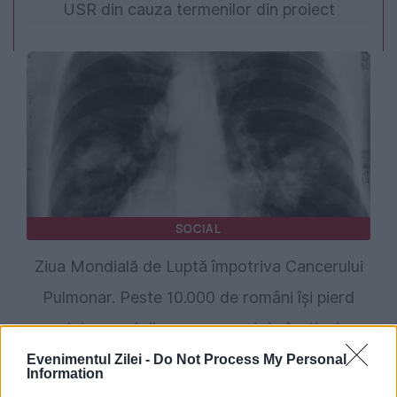
USR din cauza termenilor din proiect
SOCIAL
Ziua Mondială de Luptă împotriva Cancerului
Pulmonar. Peste 10.000 de români își pierd
viața anual din cauza acestei afecțiuni
Evenimentul Zilei -
Do Not Process My Personal
Information