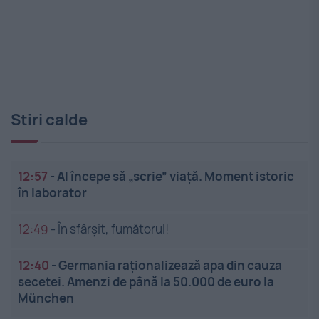
Stiri calde
12:57
-
AI începe să „scrie” viață. Moment istoric
în laborator
12:49
-
În sfârșit, fumătorul!
12:40
-
Germania raționalizează apa din cauza
secetei. Amenzi de până la 50.000 de euro la
München