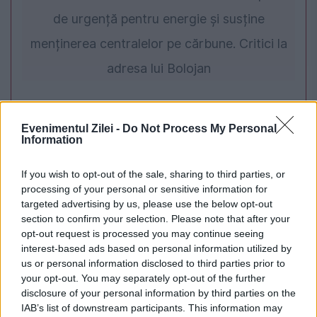
de urgență pentru energie și susține
menținerea centralelor pe cărbune. Critici la
adresa lui Bolojan
Evenimentul Zilei -
Do Not Process My Personal
Information
If you wish to opt-out of the sale, sharing to third parties, or
processing of your personal or sensitive information for
targeted advertising by us, please use the below opt-out
section to confirm your selection. Please note that after your
opt-out request is processed you may continue seeing
INTERNATIONAL
interest-based ads based on personal information utilized by
us or personal information disclosed to third parties prior to
Caz cutremurător în Chicago. Vecinii se
your opt-out. You may separately opt-out of the further
disclosure of your personal information by third parties on the
plângeau de un miros insuportabil
IAB’s list of downstream participants. This information may