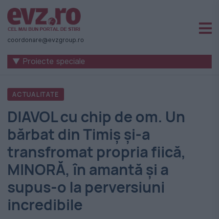
Știri
naționale
coordonare@evzgroup.ro
și
▼ Proiecte speciale
internaționale
|
ACTUALITATE
România
DIAVOL cu chip de om. Un
-
bărbat din Timiș și-a
Evenimentul
transfromat propria fiică,
Zilei
MINORĂ, în amantă și a
supus-o la perversiuni
incredibile