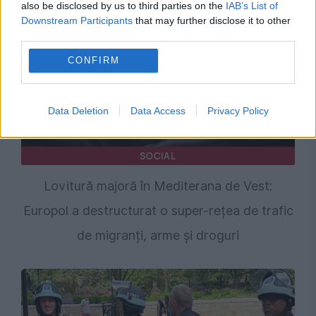
also be disclosed by us to third parties on the
IAB’s List of
Downstream Participants
that may further disclose it to other
third parties.
CONFIRM
Data Deletion
Data Access
Privacy Policy
SOCIAL
Lovitură majoră în Mediterana de Vest:
Europol a destructurat o super-rețea de trafic
de migranți, arme și droguri