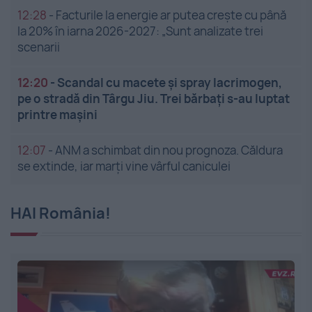
12:28
-
Facturile la energie ar putea crește cu până
la 20% în iarna 2026-2027: „Sunt analizate trei
scenarii
12:20
-
Scandal cu macete și spray lacrimogen,
pe o stradă din Târgu Jiu. Trei bărbați s-au luptat
printre mașini
12:07
-
ANM a schimbat din nou prognoza. Căldura
se extinde, iar marți vine vârful caniculei
HAI România!