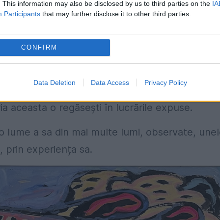
. This information may also be disclosed by us to third parties on the
IA
23).
Participants
that may further disclose it to other third parties.
epe”. Cuvintele îi aparțin artistului Dragoș
CONFIRM
rii îți creează și expoziția de la Galeria Romană
Data Deletion
Data Access
Privacy Policy
ulpta, de a desena, de a încerca noi și noi tehnic
ia aceasta o regăsești în lucrările expuse.
e o lume a sa din mai multe lumi, observate, unel
sa, prin experiența sa.