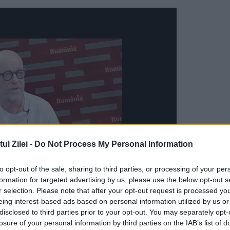
l Zilei -
Do Not Process My Personal Information
to opt-out of the sale, sharing to third parties, or processing of your per
formation for targeted advertising by us, please use the below opt-out s
r selection. Please note that after your opt-out request is processed y
xpoziția-mărturie, expoziția-omagiu, organizat
eing interest-based ads based on personal information utilized by us or
disclosed to third parties prior to your opt-out. You may separately opt-
ica Andronic pentru a sărbători centenarul nașter
losure of your personal information by third parties on the IAB’s list of