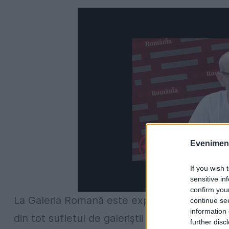
Evenimentu
If you wish 
sensitive in
confirm you
La Galeria Romană este expoziția-poveste, e
continue se
information 
din tot sufletul de galeriștii Emil Ene și Mon
further disc