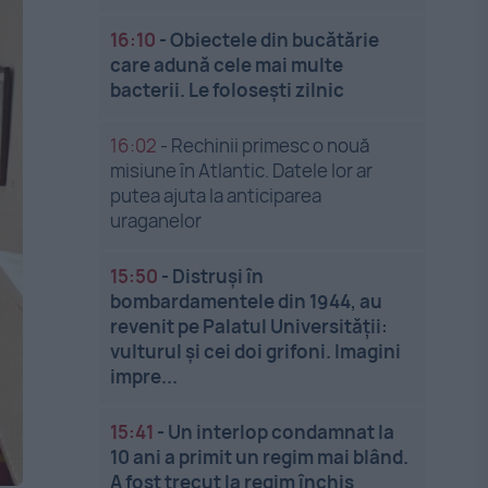
16:10
-
Obiectele din bucătărie
care adună cele mai multe
bacterii. Le folosești zilnic
16:02
-
Rechinii primesc o nouă
misiune în Atlantic. Datele lor ar
putea ajuta la anticiparea
uraganelor
15:50
-
Distruși în
bombardamentele din 1944, au
revenit pe Palatul Universității:
vulturul și cei doi grifoni. Imagini
impre...
15:41
-
Un interlop condamnat la
10 ani a primit un regim mai blând.
A fost trecut la regim închis