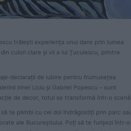
escu trăiești experiența unui dans prin lumea
n culori clare și vii a lui Țuculescu, printre
isaje-declarații de iubire pentru frumusețea
erinii Irinel Liciu și Gabriel Popescu – sunt
acție de decor, totul se transformă într-o scenă
să te plimbi cu cei doi îndrăgostiți prin parc sa
orate ale Bucureștiului. Poți să te furișezi într-o