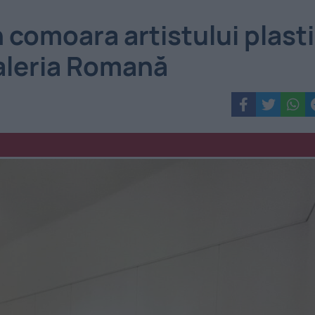
 comoara artistului plast
aleria Romană