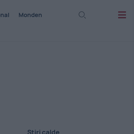
onal
Monden
Stiri calde