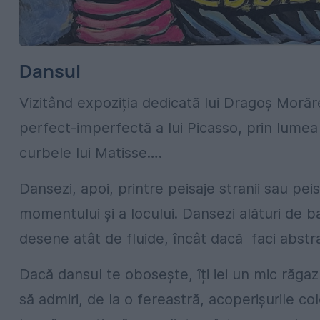
Dansul
Vizitând expoziția dedicată lui Dragoș Morăr
perfect-imperfectă a lui Picasso, prin lumea di
curbele lui Matisse….
Dansezi, apoi, printre peisaje stranii sau pe
momentului și a locului. Dansezi alături de bal
desene atât de fluide, încât dacă faci abstr
Dacă dansul te obosește, îți iei un mic răgaz 
să admiri, de la o fereastră, acoperișurile col