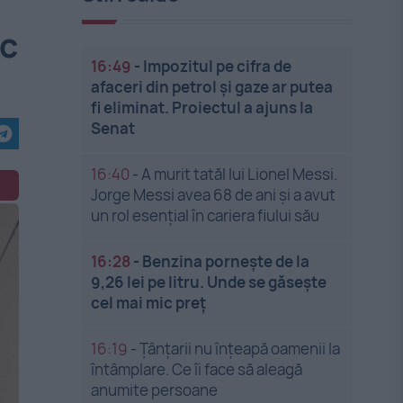
ic
16:49
-
Impozitul pe cifra de
afaceri din petrol și gaze ar putea
fi eliminat. Proiectul a ajuns la
Senat
16:40
-
A murit tatăl lui Lionel Messi.
Jorge Messi avea 68 de ani și a avut
un rol esențial în cariera fiului său
16:28
-
Benzina pornește de la
9,26 lei pe litru. Unde se găsește
cel mai mic preț
16:19
-
Țânțarii nu înțeapă oamenii la
întâmplare. Ce îi face să aleagă
anumite persoane