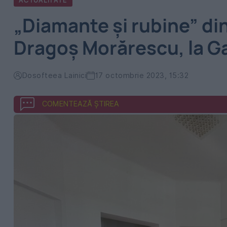
ACTUALITATE
„Diamante și rubine” din
Dragoș Morărescu, la G
Dosofteea Lainici
17 octombrie 2023, 15:32
COMENTEAZĂ ȘTIREA