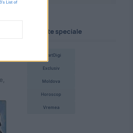
B’s List of
Proiecte speciale
.
i,
SmartDigi
Exclusiv
e,
Moldova
Horoscop
Vremea