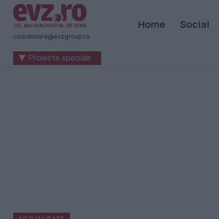
Știri
Home
Social
naționale
coordonare@evzgroup.ro
și
▼ Proiecte speciale
internaționale
|
România
-
Evenimentul
Zilei