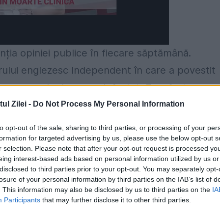
ția opiniei publice în fiecare săptămână.
rului englezesc Independent în care a povestit
cu care se deplasa s-a defectat. Ea a fost
l s-a speriat rău dar Depardieu nu și-a pierdut
l Zilei -
Do Not Process My Personal Information
âncat mai târziu.
to opt-out of the sale, sharing to third parties, or processing of your per
formation for targeted advertising by us, please use the below opt-out s
r selection. Please note that after your opt-out request is processed y
eing interest-based ads based on personal information utilized by us or
disclosed to third parties prior to your opt-out. You may separately opt-
losure of your personal information by third parties on the IAB’s list of
. This information may also be disclosed by us to third parties on the
IA
Participants
that may further disclose it to other third parties.