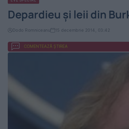
EVZ SPECIAL
Depardieu și leii din Bu
Dodo Romniceanu
15 decembrie 2014, 03:42
COMENTEAZĂ ȘTIREA