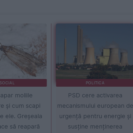
SOCIAL
POLITICA
apar moliile
PSD cere activarea
e și cum scapi
mecanismului european d
de ele. Greșeala
urgență pentru energie și
face să reapară
susține menținerea