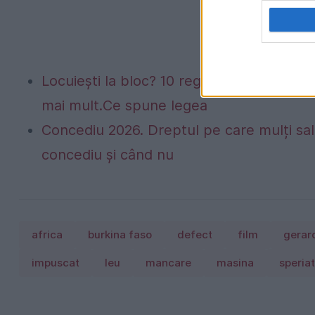
Locuiești la bloc? 10 reguli pe care mulți 
mai mult.Ce spune legea
Concediu 2026. Dreptul pe care mulți sala
concediu și când nu
africa
burkina faso
defect
film
gerar
impuscat
leu
mancare
masina
speriat