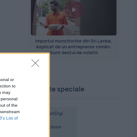
Importul muncitorilor din Sri Lanka,
explicat de un antreprenor român.
Sunt destul de volatili
sonal or
ection to
Proiecte speciale
ou may
 personal
out of the
 downstream
SmartDigi
B’s List of
Exclusiv