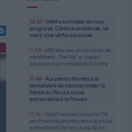
12:07
-
ANM a schimbat din nou
prognoza. Căldura se extinde, iar
marți vine vârful caniculei
11:58
-
HBO Max are un nou motiv de
sărbătoare. „The Pitt” și „Hacks”
adună zeci de nominalizări la Emmy
11:48
-
Aur pentru România la
Mondialele de canotaj Under 19.
Fetele au făcut o cursă
extraordinară la Plovdiv
11:34
-
Violet Hensley a murit la 109
ani. Povestea artistei care a ajuns pe
scena Grand Ole Opry la 99 de ani