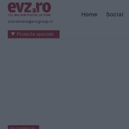
Știri
Home
Social
naționale
coordonare@evzgroup.ro
și
▼ Proiecte speciale
internaționale
|
România
-
Evenimentul
Zilei