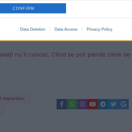
CONFIRM
Data Deletion
Data Access
Privacy Policy
proprietari le înțeleg greșit și ajung să plăteasc
riați nu îl cunosc. Când se pot pierde zilele de
d depardieu