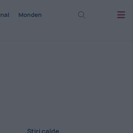
onal
Monden
Stiri calde