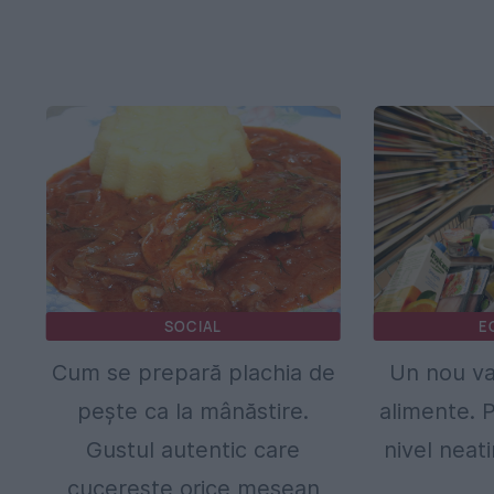
SOCIAL
E
Cum se prepară plachia de
Un nou va
pește ca la mânăstire.
alimente. P
Gustul autentic care
nivel neat
cucerește orice mesean