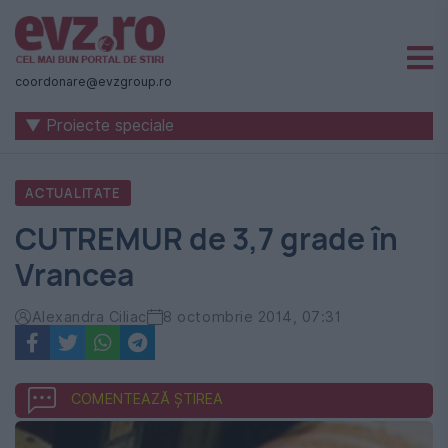
Știri
naționale
coordonare@evzgroup.ro
și
▼ Proiecte speciale
internaționale
|
ACTUALITATE
România
CUTREMUR de 3,7 grade în
-
Vrancea
Evenimentul
Zilei
Alexandra Ciliac
8 octombrie 2014, 07:31
COMENTEAZĂ ȘTIREA