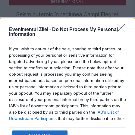
INTERNATIONAL
Seism puternic în regiunea Campi Flegrei.
Pământul s-a zguduit din nou în apropiere de
Evenimentul Zilei -
Do Not Process My Personal
Information
Napoli
If you wish to opt-out of the sale, sharing to third parties, or
processing of your personal or sensitive information for
targeted advertising by us, please use the below opt-out
section to confirm your selection. Please note that after your
opt-out request is processed you may continue seeing
interest-based ads based on personal information utilized by
us or personal information disclosed to third parties prior to
your opt-out. You may separately opt-out of the further
disclosure of your personal information by third parties on the
IAB’s list of downstream participants. This information may
INTERNATIONAL
also be disclosed by us to third parties on the
IAB’s List of
Downstream Participants
that may further disclose it to other
Cutremur resimțit violent în Napoli. Pana de
third parties.
curent a afectat mai multe cartiere