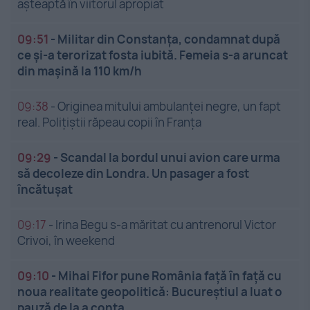
așteaptă în viitorul apropiat
09:51
-
Militar din Constanța, condamnat după
ce și-a terorizat fosta iubită. Femeia s-a aruncat
din mașină la 110 km/h
09:38
-
Originea mitului ambulanței negre, un fapt
real. Polițiștii răpeau copii în Franța
09:29
-
Scandal la bordul unui avion care urma
să decoleze din Londra. Un pasager a fost
încătușat
09:17
-
Irina Begu s-a măritat cu antrenorul Victor
Crivoi, în weekend
09:10
-
Mihai Fifor pune România față în față cu
noua realitate geopolitică: Bucureștiul a luat o
pauză de la a conta