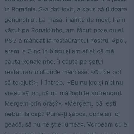
în România. S-a dat lovit, a spus că îl doare
genunchiul. La masă, înainte de meci, l-am
văzut pe Ronaldinho, am făcut poze cu el.
PSG a mâncat la restaurantul nostru. Apoi,
eram la Gino în birou și am aflat că mă
căuta Ronaldinho, îl căuta pe șeful
restaurantului unde mâncase. «Cu ce pot
să te ajut?», îl întreb. «Eu nu joc și nici nu
vreau să joc, că nu mă înghite antrenorul.
Mergem prin oraș?». «Mergem, bă, ești
nebun la cap? Pune-ți șapcă, ochelari, o
geacă, să nu ne știe lumea». Vorbeam cu el