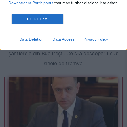
Downstream Participants
that may further disclose it to other
third parties.
CONFIRM
SOCIAL
Data Deletion
Data Access
Privacy Policy
Motivele din spatele întârzierilor de pe
șantierele din București. Ce s-a descoperit sub
șinele de tramvai