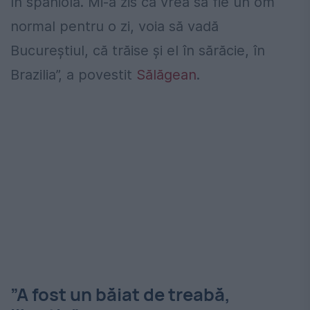
în spaniolă. Mi-a zis că vrea să fie un om
normal pentru o zi, voia să vadă
Bucureștiul, că trăise și el în sărăcie, în
Brazilia”, a povestit
Sălăgean
.
”A fost un băiat de treabă,