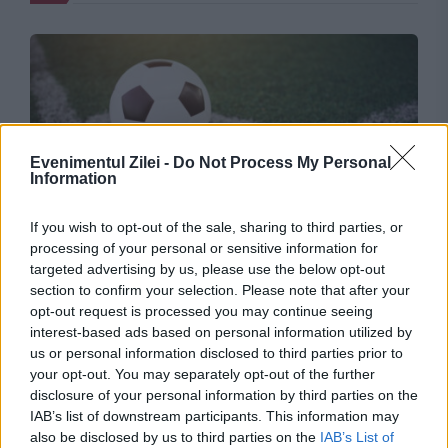
Evenimentul Zilei -
Do Not Process My Personal
Information
If you wish to opt-out of the sale, sharing to third parties, or
SPORT
processing of your personal or sensitive information for
targeted advertising by us, please use the below opt-out
Sepsi - FCSB, 0-0. Remiză, după un meci
section to confirm your selection. Please note that after your
plictisitor. „Roș-albaștrii” nu mai sunt lideri
opt-out request is processed you may continue seeing
interest-based ads based on personal information utilized by
us or personal information disclosed to third parties prior to
your opt-out. You may separately opt-out of the further
disclosure of your personal information by third parties on the
IAB’s list of downstream participants. This information may
also be disclosed by us to third parties on the
IAB’s List of