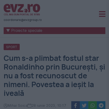
Știri
naționale
coordonare@evzgroup.ro
și
▼ Proiecte speciale
internaționale
|
SPORT
România
Cum s-a plimbat fostul star
-
Ronaldinho prin București, și
Evenimentul
nu a fost recunoscut de
Zilei
nimeni. Povestea a ieșit la
iveală
Mihai Soica
28 iunie 2023, 10:17