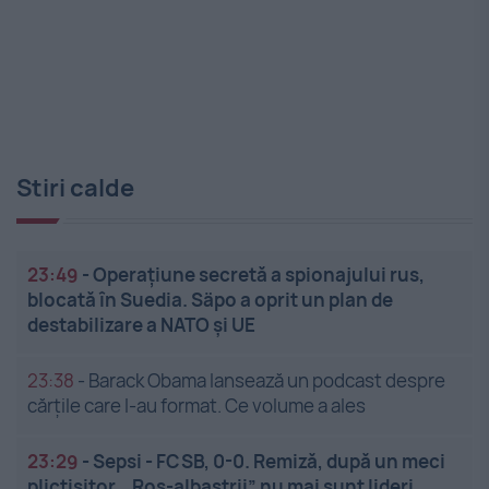
Stiri calde
23:49
-
Operațiune secretă a spionajului rus,
blocată în Suedia. Säpo a oprit un plan de
destabilizare a NATO și UE
23:38
-
Barack Obama lansează un podcast despre
cărțile care l-au format. Ce volume a ales
23:29
-
Sepsi - FCSB, 0-0. Remiză, după un meci
plictisitor. „Roș-albaștrii” nu mai sunt lideri