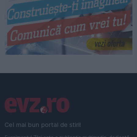
Linkuri utile
Cel mai bun portal de stiri!