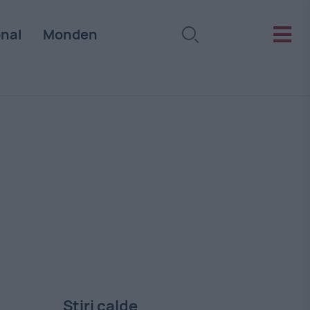
onal
Monden
Stiri calde