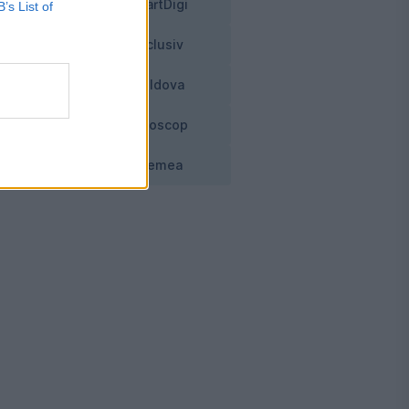
SmartDigi
B’s List of
Exclusiv
nu
Moldova
Horoscop
un
ce
Vremea