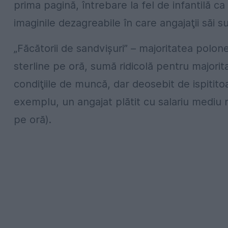
prima pagină, întrebare la fel de infantilă ca 
imaginile dezagreabile în care angajaţii săi s
„Făcătorii de sandvişuri” – majoritatea polonez
sterline pe oră, sumă ridicolă pentru majori
condiţiile de muncă, dar deosebit de ispitit
exemplu, un angajat plătit cu salariu mediu
pe oră).