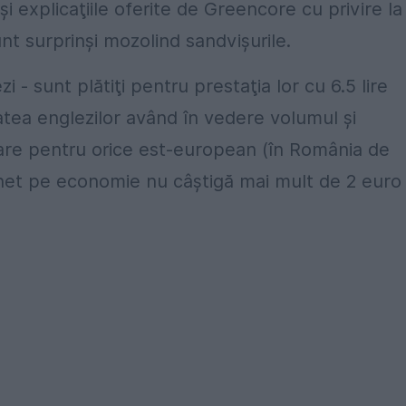
şi explicaţiile oferite de Greencore cu privire la
unt surprinşi mozolind sandvişurile.
i - sunt plătiţi pentru prestaţia lor cu 6.5 lire
tatea englezilor având în vedere volumul şi
oare pentru orice est-european (în România de
 net pe economie nu câştigă mai mult de 2 euro