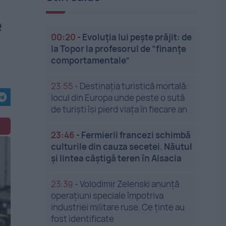
e
00:20
-
Evoluția lui pește prăjit: de
la Topor la profesorul de ”finanțe
comportamentale”
23:55
-
Destinația turistică mortală:
locul din Europa unde peste o sută
de turiști își pierd viața în fiecare an
23:46
-
Fermierii francezi schimbă
culturile din cauza secetei. Năutul
și lintea câștigă teren în Alsacia
23:39
-
Volodimir Zelenski anunță
operațiuni speciale împotriva
industriei militare ruse. Ce ținte au
fost identificate