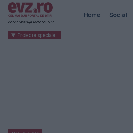
Știri
Home
Social
naționale
coordonare@evzgroup.ro
și
▼ Proiecte speciale
internaționale
|
România
-
Evenimentul
Zilei