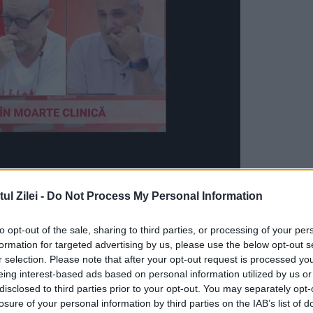
de sandvişuri din Marea Britanie, unde se
l Zilei -
Do Not Process My Personal Information
produse pentru lanţuri celebre precum Waitrose,
to opt-out of the sale, sharing to third parties, or processing of your per
uieşti pentru totdeauna de ideea de a mai mânc
formation for targeted advertising by us, please use the below opt-out s
să. Cu mâinile goale, imigranţii (est-europeni,
r selection. Please note that after your opt-out request is processed y
eing interest-based ads based on personal information utilized by us or
ortează, aşază şi chiar bătătoresc ingrediente
disclosed to third parties prior to your opt-out. You may separately opt-
losure of your personal information by third parties on the IAB’s list of
 de lucru.