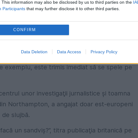
. This information may also be disclosed by us to third parties on the
IA
Participants
that may further disclose it to other third parties.
ce cam 44% din sandvişurile de pe piaţa Marii
e angajaţi ai săi – în mare parte est-europeni - 
CONFIRM
e să dtecteze eventualele “contaminări” ale
intr-un piept de pui care nu are ce căuta într-
Data Deletion
Data Access
Privacy Policy
gulamentul este strict şi deosebit de sever în 
 de exemplu, este trimis imediat să se spele pe
entrul unor investigaţii jurnalistice şi toamna
a din Northampton, a angajat doar est-europeni
 de slujbă.
acă un sandviş?”, titra publicaţia britanică pe