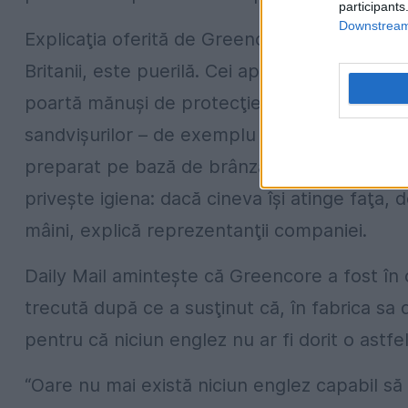
participants
Downstream 
Explicaţia oferită de Greencore, care produ
Britanii, este puerilă. Cei aproximativ 2000 d
poartă mănuşi de protecţie pentru că trebui
sandvişurilor – de exemplu o bucată rebelă d
preparat pe bază de brânză sau caşcaval. Re
priveşte igiena: dacă cineva îşi atinge faţa,
mâini, explică reprezentanţii companiei.
Daily Mail aminteşte că Greencore a fost în c
trecută după ce a susţinut că, în fabrica s
pentru că niciun englez nu ar fi dorit o astfel
“Oare nu mai există niciun englez capabil să f