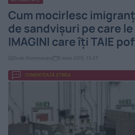
ACTUALITATE
Cum mocirlesc imigranţi
de sandvişuri pe care le
IMAGINI care îţi TAIE p
Dodo Romniceanu
8 iunie 2015, 13:27
COMENTEAZĂ ȘTIREA