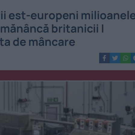
i est-europeni milioanel
 mănâncă britanicii |
ofta de mâncare