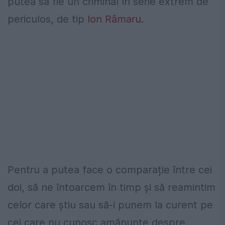
putea să fie un criminal în serie extrem de
periculos, de tip
Ion Râmaru
.
Pentru a putea face o comparație între cei
doi, să ne întoarcem în timp și să reamintim
celor care știu sau să-i punem la curent pe
cei care nu cunosc amănunte despre