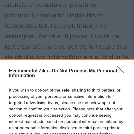
ancheta efectuată de, pe atunci,
procurorul criminalist Marian Nazat,
recunoștea totul cu o platitudine de
neimaginat. Parcă ar fi povestit un șir de
fapte banale, care se petrec în fiecare zi și
ale cărui autor, întâmplător era el. Niciun fel
de părere de rău. Niciun fel de empatie.
Evenimentul Zilei -
Do Not Process My Personal
Information
Ceea ce nu se poate spune în cazurile pe
care le comparăm.
If you wish to opt-out of the sale, sharing to third parties, or
processing of your personal or sensitive information for
Un alt punct comun este premeditarea.
targeted advertising by us, please use the below opt-out
section to confirm your selection. Please note that after your
Râmaru luase de la punctul PSI (o coșmelie
opt-out request is processed you may continue seeing
interest-based ads based on personal information utilized by
din lemn vopsită în roșu, cu uși din sârmă,
us or personal information disclosed to third parties prior to
your opt-out. You may separately opt-out of the further