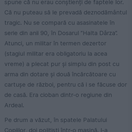
spune că nu erau conștienți de faptele lor.
Că nu puteau să le prevadă deznodământul
tragic. Nu se compară cu asasinatele în
serie din anii 90, în Dosarul ”Halta Dârza”.
Atunci, un militar în termen dezertor
(stagiul militar era obligatoriu la acea
vreme) a plecat pur și simplu din post cu
arma din dotare și două încărcătoare cu
cartușe de război, pentru că i se făcuse dor
de casă. Era cioban dintr-o regiune din
Ardeal.
Pe drum a văzut, în spatele Palatului
Copiilor, doi polițiști într-o mașină. I-a