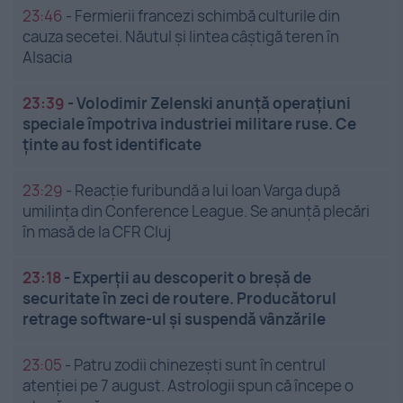
23:46
-
Fermierii francezi schimbă culturile din
cauza secetei. Năutul și lintea câștigă teren în
Alsacia
23:39
-
Volodimir Zelenski anunță operațiuni
speciale împotriva industriei militare ruse. Ce
ținte au fost identificate
23:29
-
Reacție furibundă a lui Ioan Varga după
umilința din Conference League. Se anunță plecări
în masă de la CFR Cluj
23:18
-
Experții au descoperit o breșă de
securitate în zeci de routere. Producătorul
retrage software-ul și suspendă vânzările
23:05
-
Patru zodii chinezești sunt în centrul
atenției pe 7 august. Astrologii spun că începe o