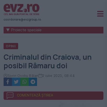
Știri
naționale
coordonare@evzgroup.ro
și
▼ Proiecte speciale
internaționale
|
OPINII
România
Criminalul din Craiova, un
-
posibil Râmaru doi
Evenimentul
Zilei
Sorin Ovidiu Bălan
2 iulie 2023, 08:44
COMENTEAZĂ ȘTIREA