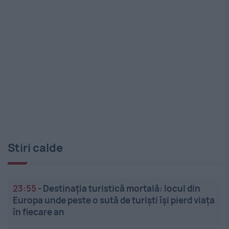
Stiri calde
23:55
-
Destinația turistică mortală: locul din
Europa unde peste o sută de turiști își pierd viața
în fiecare an