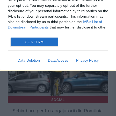
us or personal information disclosed to third parties prior to
your opt-out. You may separately opt-out of the further
SOCIAL
disclosure of your personal information by third parties on the
IAB’s list of downstream participants. This information may
Ultimatum pentru Guvern din partea Sanitas și
also be disclosed by us to third parties on the
IAB’s List of
Solidaritatea Sanitară: Arhitectură completă
Downstream Participants
that may further disclose it to other
third parties.
pentru salarizarea din sistemul public
CONFIRM
Data Deletion
Data Access
Privacy Policy
SOCIAL
Schimbare pentru angajatorii din România.