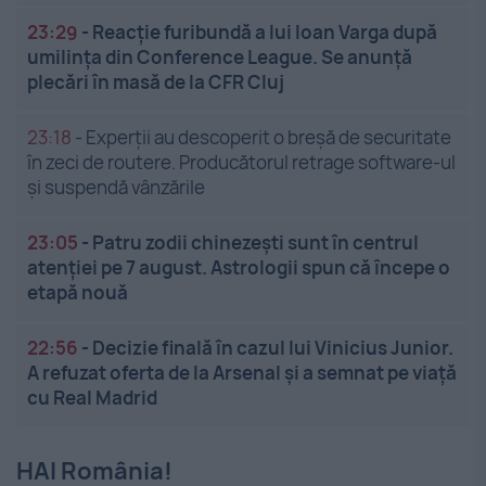
23:29
-
Reacție furibundă a lui Ioan Varga după
umilința din Conference League. Se anunță
plecări în masă de la CFR Cluj
23:18
-
Experții au descoperit o breșă de securitate
în zeci de routere. Producătorul retrage software-ul
și suspendă vânzările
23:05
-
Patru zodii chinezești sunt în centrul
atenției pe 7 august. Astrologii spun că începe o
etapă nouă
22:56
-
Decizie finală în cazul lui Vinicius Junior.
A refuzat oferta de la Arsenal și a semnat pe viață
cu Real Madrid
HAI România!