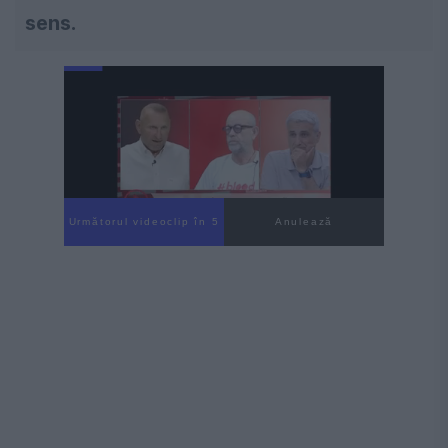
sens.
Următorul videoclip în 4
Anulează