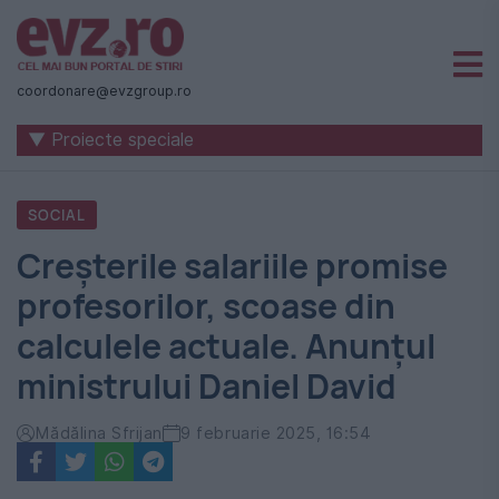
Știri
naționale
coordonare@evzgroup.ro
și
▼ Proiecte speciale
internaționale
|
SOCIAL
România
Creșterile salariile promise
-
profesorilor, scoase din
Evenimentul
calculele actuale. Anunțul
Zilei
ministrului Daniel David
Mădălina Sfrijan
9 februarie 2025, 16:54