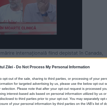
mărire internațională fiind depistat în Canada,
a lui. În 1994, el fusese condamnat la 18 ani
l Zilei -
Do Not Process My Personal Information
nă cu un complice, omorâseră cu violență
de ani, sportiv care practica luptele greco-
to opt-out of the sale, sharing to third parties, or processing of your per
formation for targeted advertising by us, please use the below opt-out s
-au zdrobit cu bâtele și au fugit cu un taxi,
r selection. Please note that after your opt-out request is processed y
eing interest-based ads based on personal information utilized by us or
 decedat.
disclosed to third parties prior to your opt-out. You may separately opt-
losure of your personal information by third parties on the IAB’s list of
perea executării pedepsei închisorii din motive