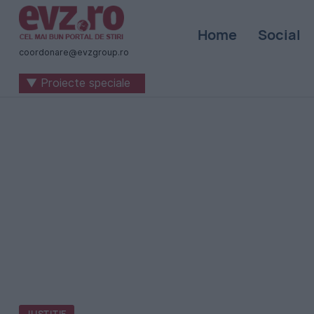
Știri
Home
Social
naționale
coordonare@evzgroup.ro
și
▼ Proiecte speciale
internaționale
|
România
-
Evenimentul
Zilei