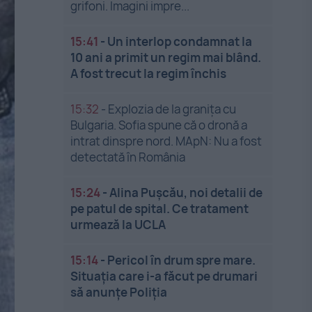
grifoni. Imagini impre...
15:41
-
Un interlop condamnat la
10 ani a primit un regim mai blând.
A fost trecut la regim închis
15:32
-
Explozia de la granița cu
Bulgaria. Sofia spune că o dronă a
intrat dinspre nord. MApN: Nu a fost
detectată în România
15:24
-
Alina Pușcău, noi detalii de
pe patul de spital. Ce tratament
urmează la UCLA
15:14
-
Pericol în drum spre mare.
Situația care i-a făcut pe drumari
să anunțe Poliția