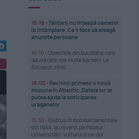
16:19
-
Țânțarii nu înțeapă oamenii
la întâmplare. Ce îi face să aleagă
anumite persoane
16:10
-
Obiectele din bucătărie care
adună cele mai multe bacterii. Le
folosești zilnic
16:02
-
Rechinii primesc o nouă
misiune în Atlantic. Datele lor ar
putea ajuta la anticiparea
uraganelor
15:50
-
Distruși în bombardamentele
din 1944, au revenit pe Palatul
Universității: vulturul și cei doi