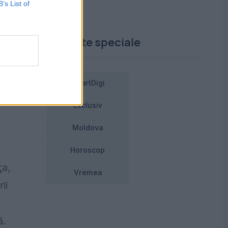
B’s List of
Proiecte speciale
n,
ea
SmartDigi
t
Exclusiv
Moldova
Horoscop
ţa,
Vremea
ii
ă.