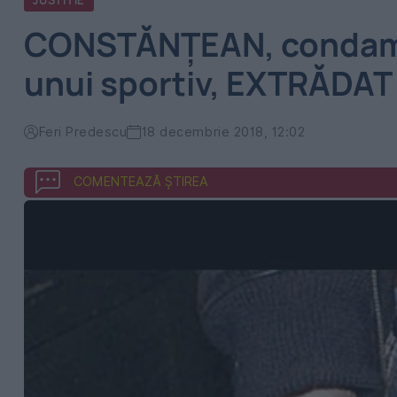
JUSTITIE
CONSTĂNȚEAN, condam
unui sportiv, EXTRĂDAT
Feri Predescu
18 decembrie 2018, 12:02
COMENTEAZĂ ȘTIREA