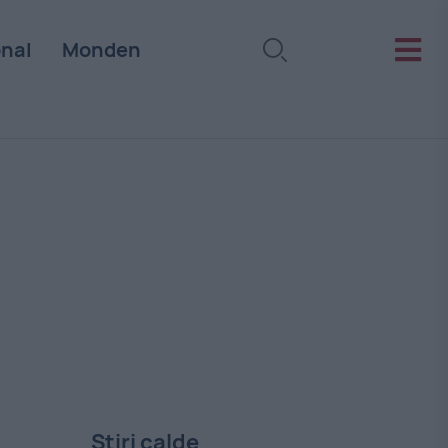
onal
Monden
Stiri calde