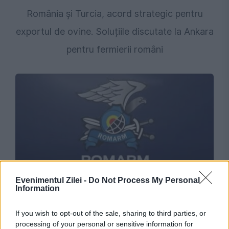
România și Turcia, acord strategic pentru
exportul de ovine. Soluțiile discutate la Ankara
pentru fermierii români
SOCIAL
Evenimentul Zilei -
Do Not Process My Personal
Information
Planul de salvare pentru industria națională de
If you wish to opt-out of the sale, sharing to third parties, or
apărare. Ministrul Economiei anunță consultări
processing of your personal or sensitive information for