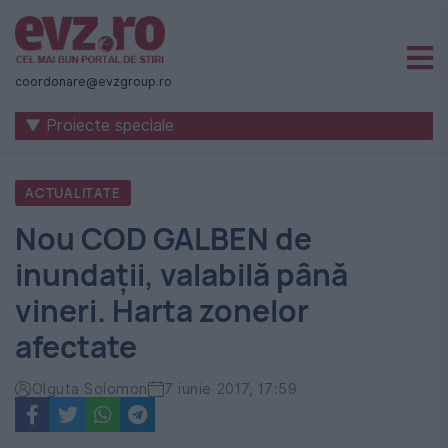
Știri
naționale
coordonare@evzgroup.ro
și
▼ Proiecte speciale
internaționale
|
ACTUALITATE
România
Nou COD GALBEN de
-
inundaţii, valabilă până
Evenimentul
vineri. Harta zonelor
Zilei
afectate
Olguta Solomon
7 iunie 2017, 17:59