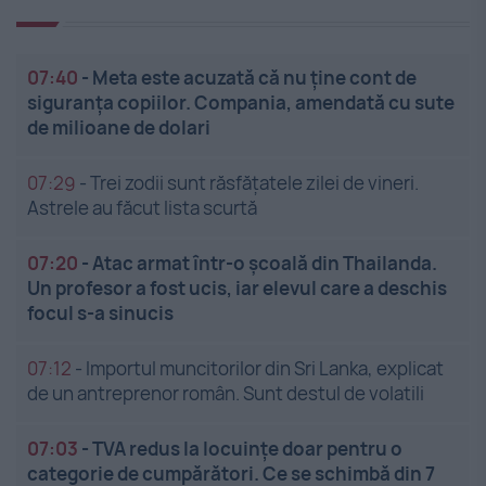
07:40
-
Meta este acuzată că nu ține cont de
siguranța copiilor. Compania, amendată cu sute
de milioane de dolari
07:29
-
Trei zodii sunt răsfățatele zilei de vineri.
Astrele au făcut lista scurtă
07:20
-
Atac armat într-o școală din Thailanda.
Un profesor a fost ucis, iar elevul care a deschis
focul s-a sinucis
07:12
-
Importul muncitorilor din Sri Lanka, explicat
de un antreprenor român. Sunt destul de volatili
07:03
-
TVA redus la locuințe doar pentru o
categorie de cumpărători. Ce se schimbă din 7