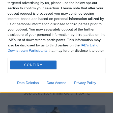
la ROMAERO pentru modernizarea ROMARM
targeted advertising by us, please use the below opt-out
section to confirm your selection. Please note that after your
opt-out request is processed you may continue seeing
interest-based ads based on personal information utilized by
us or personal information disclosed to third parties prior to
your opt-out. You may separately opt-out of the further
disclosure of your personal information by third parties on the
IAB’s list of downstream participants. This information may
also be disclosed by us to third parties on the
IAB’s List of
Downstream Participants
that may further disclose it to other
third parties.
POLITICA
CONFIRM
Sorin Grindeanu: Parlamentul a evitat
Data Deletion
Data Access
Privacy Policy
pierderea a 5,8 miliarde de euro din PNRR și a
deblocat 16,7 miliarde din SAFE