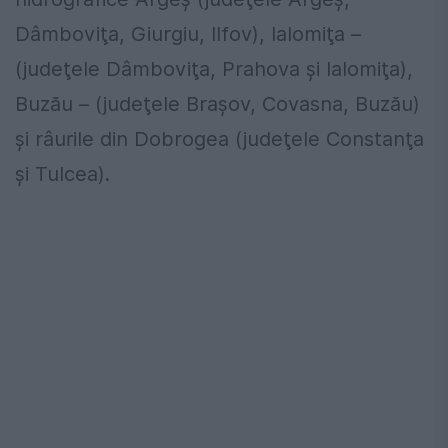
Dâmboviţa, Giurgiu, Ilfov), Ialomiţa –
(judeţele Dâmboviţa, Prahova şi Ialomiţa),
Buzӑu – (judeţele Braşov, Covasna, Buzӑu)
şi râurile din Dobrogea (judeţele Constanţa
şi Tulcea).