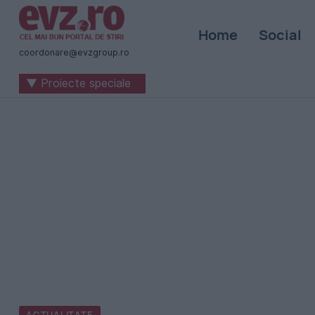
Știri
Home
Social
naționale
coordonare@evzgroup.ro
și
▼ Proiecte speciale
internaționale
|
România
-
Evenimentul
Zilei