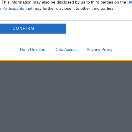
. This information may also be disclosed by us to third parties on the
IA
ni, a obţinut prima medalie olimpică pentru
Participants
that may further disclose it to other third parties.
CONFIRM
nistrul Tineretului şi Sportului, Gabriela Szabo,
 primarul Sectorului 2, Neculai Onţanu, şi
Data Deletion
Data Access
Privacy Policy
r de poliție Elisabeta Lipă.