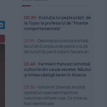
00:20
-
Evoluția lui pește prăjit: de
la Topor la profesorul de ”finanțe
comportamentale”
23:55
-
Destinația turistică mortală:
locul din Europa unde peste o sută
de turiști își pierd viața în fiecare an
23:46
-
Fermierii francezi schimbă
culturile din cauza secetei. Năutul
și lintea câștigă teren în Alsacia
23:39
-
Volodimir Zelenski anunță
operațiuni speciale împotriva
industriei militare ruse. Ce ținte au
fost identificate