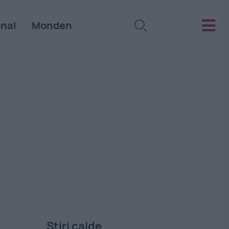
onal
Monden
Stiri calde