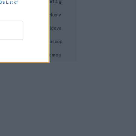
SmartDigi
B’s List of
Exclusiv
Moldova
Horoscop
Vremea