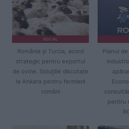
SOCIAL
România și Turcia, acord
Planul de
strategic pentru exportul
industri
de ovine. Soluțiile discutate
apărar
la Ankara pentru fermierii
Econo
români
consultă
pentru 
R