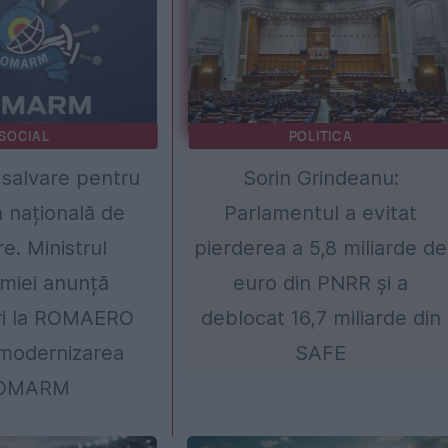
SOCIAL
POLITICA
 salvare pentru
Sorin Grindeanu:
a națională de
Parlamentul a evitat
e. Ministrul
pierderea a 5,8 miliarde de
miei anunță
euro din PNRR și a
ri la ROMAERO
deblocat 16,7 miliarde din
modernizarea
SAFE
OMARM