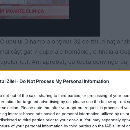
Clubului Dinamo a obţinut 32 de titluri naţional
ai câştigat 7 cupe ale României, o finală a Cu
 Cupelor (…). Am aprobat, cu toată convingerea,
ele unuia dintre cei mai mari sportivi români -
sc nu trebuie niciodată uitate! Avem datoria
l Zilei -
Do Not Process My Personal Information
a şi de a le onora visele pe care nu au apucat s
to opt-out of the sale, sharing to third parties, or processing of your per
istrul Gabriel Oprea, prezent la inaugurare.
formation for targeted advertising by us, please use the below opt-out s
r selection. Please note that after your opt-out request is processed y
eing interest-based ads based on personal information utilized by us or
ciu şi Anca Pătrăşcoiu
au primit plachete
disclosed to third parties prior to your opt-out. You may separately opt-
losure of your personal information by third parties on the IAB’s list of
rmen Bunaciu şi Anca Pătrăşcoiu, sportive de