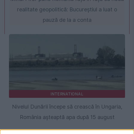
realitate geopolitică: Bucureștiul a luat o
pauză de la a conta
INTERNATIONAL
Nivelul Dunării începe să crească în Ungaria,
România așteaptă apa după 15 august