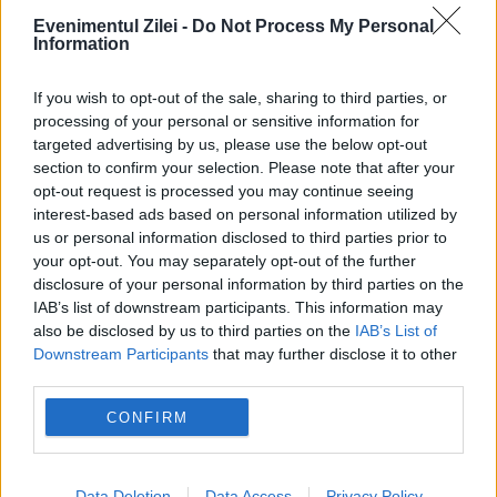
Evenimentul Zilei -
Do Not Process My Personal
Information
If you wish to opt-out of the sale, sharing to third parties, or
processing of your personal or sensitive information for
targeted advertising by us, please use the below opt-out
section to confirm your selection. Please note that after your
opt-out request is processed you may continue seeing
SOCIAL
interest-based ads based on personal information utilized by
us or personal information disclosed to third parties prior to
Germania raționalizează apa din cauza
your opt-out. You may separately opt-out of the further
disclosure of your personal information by third parties on the
secetei. Amenzi de până la 50.000 de euro la
IAB’s list of downstream participants. This information may
also be disclosed by us to third parties on the
IAB’s List of
München
Downstream Participants
that may further disclose it to other
third parties.
CONFIRM
Data Deletion
Data Access
Privacy Policy