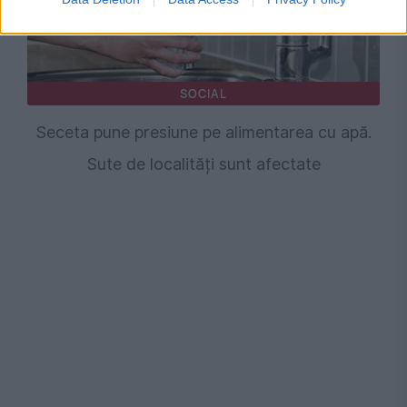
SOCIAL
Seceta pune presiune pe alimentarea cu apă.
Sute de localități sunt afectate