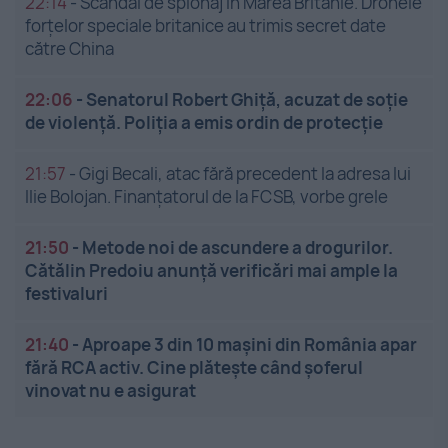
22:14
-
Scandal de spionaj în Marea Britanie. Dronele
forțelor speciale britanice au trimis secret date
către China
22:06
-
Senatorul Robert Ghiță, acuzat de soție
de violență. Poliția a emis ordin de protecție
21:57
-
Gigi Becali, atac fără precedent la adresa lui
Ilie Bolojan. Finanțatorul de la FCSB, vorbe grele
21:50
-
Metode noi de ascundere a drogurilor.
Cătălin Predoiu anunță verificări mai ample la
festivaluri
21:40
-
Aproape 3 din 10 mașini din România apar
fără RCA activ. Cine plătește când șoferul
vinovat nu e asigurat