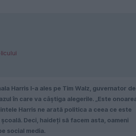
icului
la Harris l-a ales pe Tim Walz, guvernator de
azul în care va câștiga alegerile. „Este onoare
dintele Harris ne arată politica a ceea ce este
e școală. Deci, haideți să facem asta, oameni
pe social media.