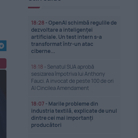
18:28
-
OpenAI schimbă regulile de
dezvoltare a inteligenței
artificiale. Un test intern s-a
transformat într-un atac
ciberne...
18:18
-
Senatul SUA aprobă
sesizarea împotriva lui Anthony
Fauci. A invocat de peste 100 de ori
Al Cincilea Amendament
18:07
-
Marile probleme din
industria textilă, explicate de unul
dintre cei mai importanți
producători