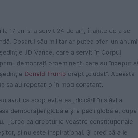
la 17 ani și a servit 24 de ani, înainte de a se
ă. Dosarul său militar ar putea oferi un anumi
ședinție JD Vance, care a servit în Corpul
e primii democrați proeminenți care au început s
eședinție
Donald Trump
drept „ciudat". Aceasta
nia sa au repetat-o în mod constant.
 avut ca scop evitarea „ridicării în slăvi a
resa democrației globale și a păcii globale, după
iu. „Cred că drepturile voastre constituționale
or, și nu este inspirațional. Și cred că a le