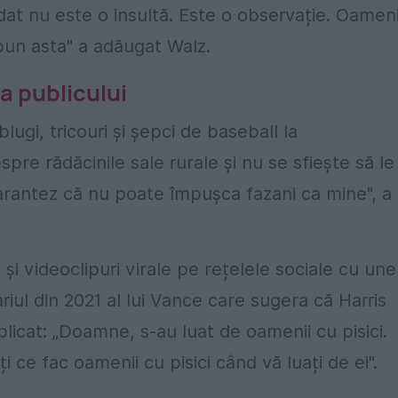
dat nu este o insultă. Este o observație. Oameni
spun asta" a adăugat Walz.
a publicului
ugi, tricouri și șepci de baseball la
pre rădăcinile sale rurale și nu se sfiește să le
arantez că nu poate împușca fazani ca mine", a
și videoclipuri virale pe rețelele sociale cu une
riul din 2021 al lui Vance care sugera că Harris
plicat: „Doamne, s-au luat de oamenii cu pisici.
i ce fac oamenii cu pisici când vă luați de ei".