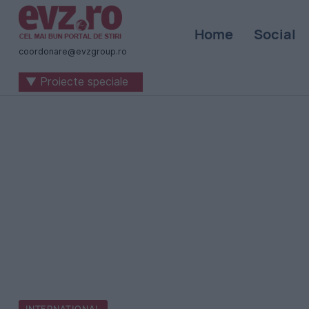
Știri
Home
Social
naționale
coordonare@evzgroup.ro
și
▼ Proiecte speciale
internaționale
|
România
-
Evenimentul
Zilei