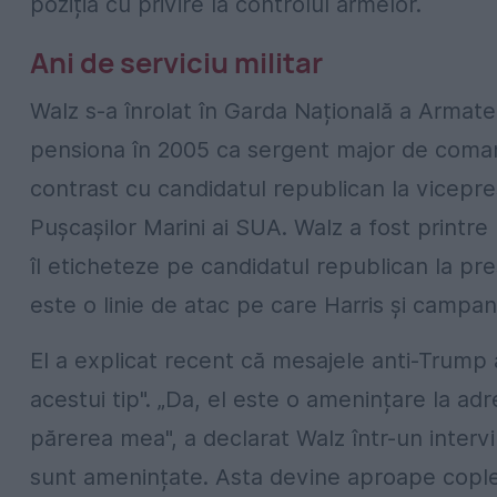
poziția cu privire la controlul armelor.
Ani de serviciu militar
Walz s-a înrolat în Garda Națională a Armatei 
pensiona în 2005 ca sergent major de comand
contrast cu candidatul republican la vicepre
Pușcașilor Marini ai SUA. Walz a fost printr
îl eticheteze pe candidatul republican la pr
este o linie de atac pe care Harris și campa
El a explicat recent că mesajele anti-Trump au
acestui tip". „Da, el este o amenințare la ad
părerea mea", a declarat Walz într-un interv
sunt amenințate. Asta devine aproape copleșit