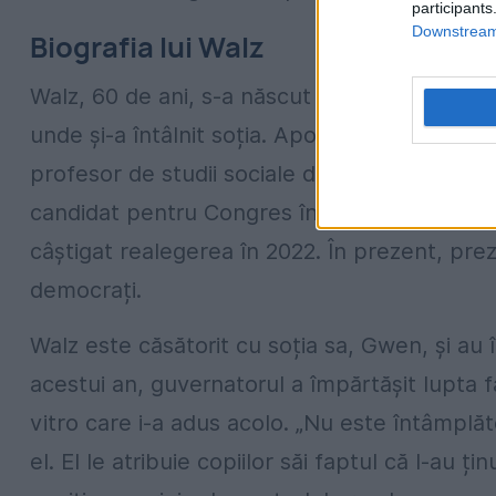
participants
Downstream 
Biografia lui Walz
Walz, 60 de ani, s-a născut și a crescut în N
unde și-a întâlnit soția. Apoi, s-au mutat în 
profesor de studii sociale de liceu și antre
candidat pentru Congres în 2006. A candida
câștigat realegerea în 2022. În prezent, pre
democrați.
Walz este căsătorit cu soția sa, Gwen, și au
acestui an, guvernatorul a împărtășit lupta fami
vitro care i-a adus acolo. „Nu este întâmplă
el. El le atribuie copiilor săi faptul că l-au 