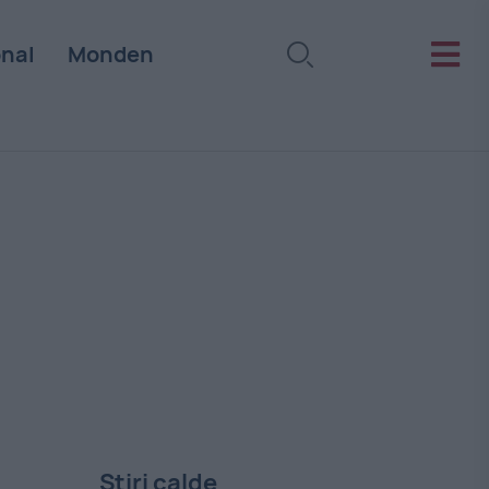
onal
Monden
Stiri calde