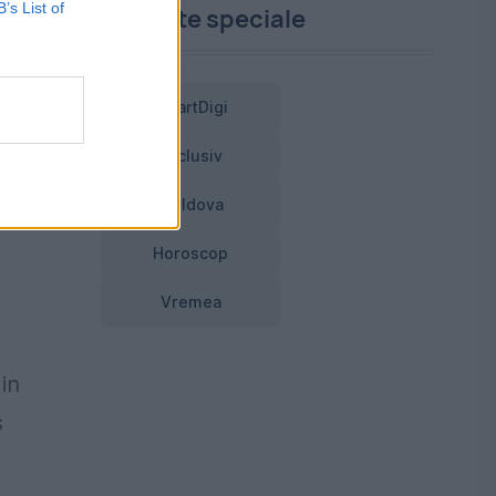
B’s List of
Proiecte speciale
a,
SmartDigi
Exclusiv
a
Moldova
Horoscop
Vremea
 in
s