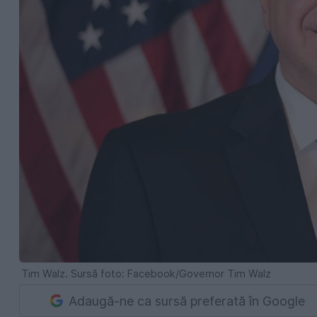
Tim Walz. Sursă foto: Facebook/Governor Tim Walz
Adaugă-ne ca sursă preferată în Google