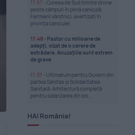
17:57
-
Coreea de Sud trimite drone
peste câmpuri în plină caniculă.
Fermierii vârstnici, avertizați în
privința caniculei
17:48
-
Pastor cu milioane de
adepți, vizat de o cerere de
extrădare. Acuzațiile sunt extrem
de grave
17:37
-
Ultimatum pentru Guvern din
partea Sanitas și Solidaritatea
Sanitară: Arhitectură completă
pentru salarizarea din sis...
HAI România!