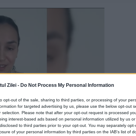
l Zilei -
Do Not Process My Personal Information
to opt-out of the sale, sharing to third parties, or processing of your per
formation for targeted advertising by us, please use the below opt-out s
r selection. Please note that after your opt-out request is processed y
eing interest-based ads based on personal information utilized by us or
teptată să apară împreună cu vicepreședintele
disclosed to third parties prior to your opt-out. You may separately opt-
losure of your personal information by third parties on the IAB’s list of
elphia. Iată câteva lucruri de știut despre Walz.