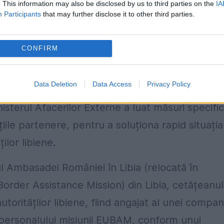
. This information may also be disclosed by us to third parties on the
IA
Participants
that may further disclose it to other third parties.
documentelor de călătorie
ritatea aeroportului, din cauza documentelor 
CONFIRM
terul Apărării Naționale, iar de atunci este
e de conflict.
Data Deletion
Data Access
Privacy Policy
nisterul Afacerilor Externe a luat măsuri specifi
iile partenere, pentru a soluționa rapid situația
ilor libiene.
iul Ambasadei României în Libia (relocată în
Border Assistance Mission) din Libia, cetățeanul
utorităților libiene, fiind angajat al unei compani
a personalului misiunii EUBAM, conform unui