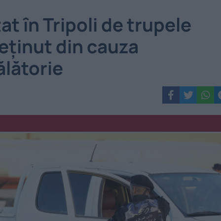
t în Tripoli de trupele
reținut din cauza
lătorie