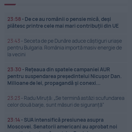
23:58
-
De ce au românii o pensie mică, deși
plătesc printre cele mai mari contribuții din UE
23:43
-
Seceta de pe Dunăre aduce câștiguri uriașe
pentru Bulgaria. România importă masiv energie de
la vecini
23:30
-
Rețeaua din spatele campaniei AUR
pentru suspendarea președintelui Nicușor Dan.
Milioane de lei, propagandă și conexi...
23:23
-
Radu Miruță: „Se termină astăzi scufundarea
celor două barje, sunt măsuri de siguranţă”
23:14
-
SUA intensifică presiunea asupra
Moscovei. Senatorii americani au aprobat noi