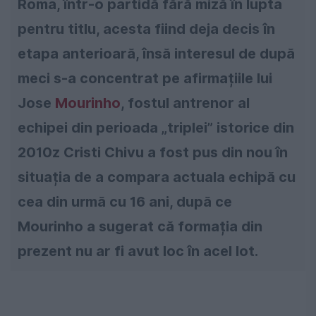
Roma, într-o partidă fără miză în lupta
pentru titlu, acesta fiind deja decis în
etapa anterioară, însă interesul de după
meci s-a concentrat pe afirmațiile lui
Jose
Mourinho
, fostul antrenor al
echipei din perioada „triplei” istorice din
2010z Cristi Chivu a fost pus din nou în
situația de a compara actuala echipă cu
cea din urmă cu 16 ani, după ce
Mourinho a sugerat că formația din
prezent nu ar fi avut loc în acel lot.