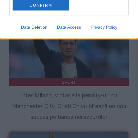
primit antrenorul român
CONFIRM
Data Deletion
Data Access
Privacy Policy
SPORT
Inter Milano, victorie la penalty-uri cu
Manchester City. Cristi Chivu bifează un nou
succes pe banca nerazzurrilor