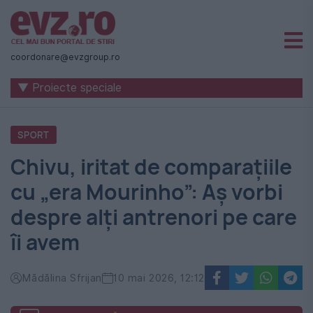
Știri
naționale
coordonare@evzgroup.ro
și
▼ Proiecte speciale
internaționale
|
SPORT
România
Chivu, iritat de comparațiile
-
cu „era Mourinho”: Aș vorbi
Evenimentul
despre alți antrenori pe care
Zilei
îi avem
Mădălina Sfrijan
10 mai 2026, 12:12