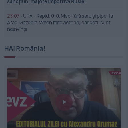
sancțiuni majore împotriva Rusiei
23:07
-
UTA - Rapid, 0-0. Meci fără sare și piper la
Arad. Gazdele rămân fără victorie, oaspeții sunt
neînvinși
HAI România!