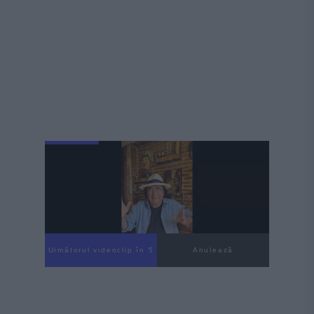
Următorul videoclip în 4
Anulează