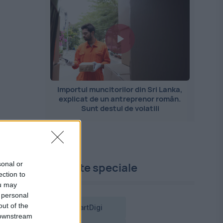
Importul muncitorilor din Sri Lanka,
explicat de un antreprenor român.
Sunt destul de volatili
sonal or
Proiecte speciale
,
ection to
ou may
 personal
out of the
SmartDigi
 downstream