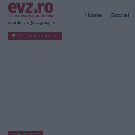
Știri
Home
Social
naționale
coordonare@evzgroup.ro
și
▼ Proiecte speciale
internaționale
|
România
-
Evenimentul
Zilei