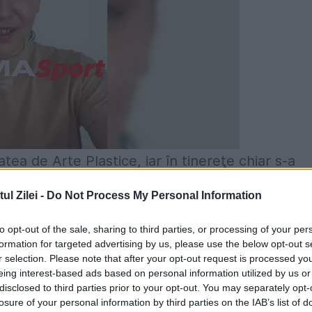
atea de Arte Plastice, iar în tinereţe chiar s-a
l Zilei -
Do Not Process My Personal Information
e lui, atât în ţară, cât şi în străinătate. La unul
to opt-out of the sale, sharing to third parties, or processing of your per
uresti, din 1989, Serghei a avut invitaţi de marcă
formation for targeted advertising by us, please use the below opt-out s
r selection. Please note that after your opt-out request is processed y
olaescu.
eing interest-based ads based on personal information utilized by us or
disclosed to third parties prior to your opt-out. You may separately opt-
il
losure of your personal information by third parties on the IAB’s list of