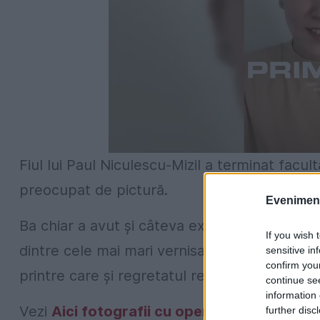
Fiul lui Paul Niculescu-Mizil a terminat facult
preocupat de pictură.
Evenimentu
Ba chiar a avut şi câteva expoziţii cu tablouril
If you wish 
dintre cele mai mari vernisaje ale lui din Buc
sensitive in
confirm you
printre care şi regretatul regizor Sergiu Nic
continue se
information 
Vezi
Aici fotografii cu opera lui Serghei Miz
further disc