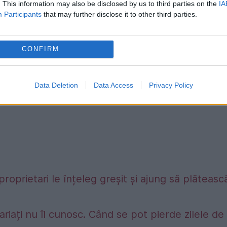
. This information may also be disclosed by us to third parties on the
IA
Participants
that may further disclose it to other third parties.
CONFIRM
Data Deletion
Data Access
Privacy Policy
proprietari le înțeleg greșit și ajung să plăteasc
riați nu îl cunosc. Când se pot pierde zilele de