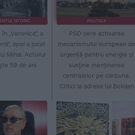
ENTUL ISTORIC
POLITICA
în „Veronica”, a
PSD cere activarea
nii”, apoi a jucat
mecanismului european d
ui Mihai. Actorul
urgență pentru energie și
ște 59 de ani
susține menținerea
centralelor pe cărbune.
Critici la adresa lui Bolojan