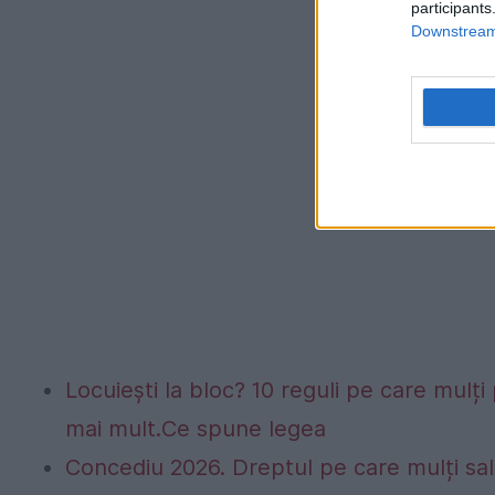
participants
Downstream 
Locuiești la bloc? 10 reguli pe care mulți 
mai mult.Ce spune legea
Concediu 2026. Dreptul pe care mulți sala