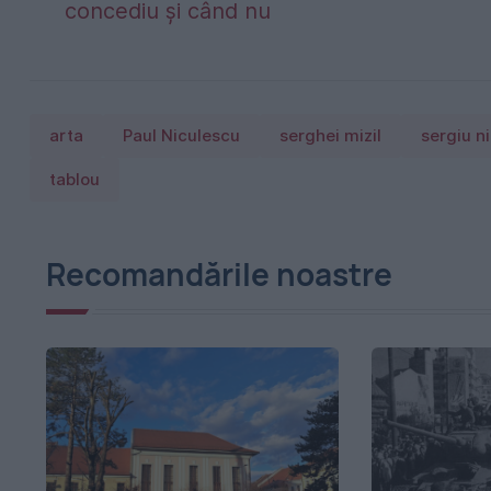
concediu și când nu
arta
Paul Niculescu
serghei mizil
sergiu n
tablou
Recomandările noastre