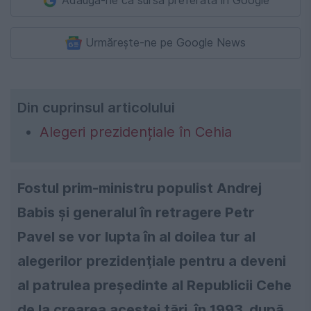
Adaugă-ne ca sursă preferată în Google
Urmărește-ne pe Google News
Din cuprinsul articolului
Alegeri prezidențiale în Cehia
Fostul prim-ministru populist Andrej
Babis și generalul în retragere Petr
Pavel se vor lupta în al doilea tur al
alegerilor prezidenţiale pentru a deveni
al patrulea preşedinte al Republicii Cehe
de la crearea acestei ţări, în 1993, după