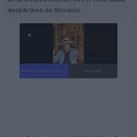
despărţirea de Slovacia.
Următorul videoclip în 4
Anulează