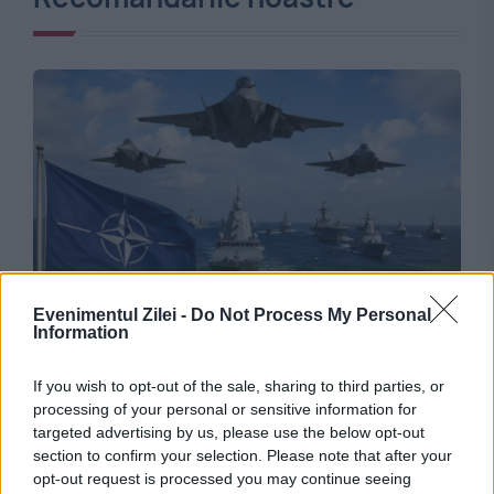
INTERNATIONAL
Evenimentul Zilei -
Do Not Process My Personal
Information
Acord trilateral pe Flancul Estic. Forțele
aeriene din România, Bulgaria și Spania își
If you wish to opt-out of the sale, sharing to third parties, or
processing of your personal or sensitive information for
unesc forțele sub comanda NATO
targeted advertising by us, please use the below opt-out
section to confirm your selection. Please note that after your
opt-out request is processed you may continue seeing