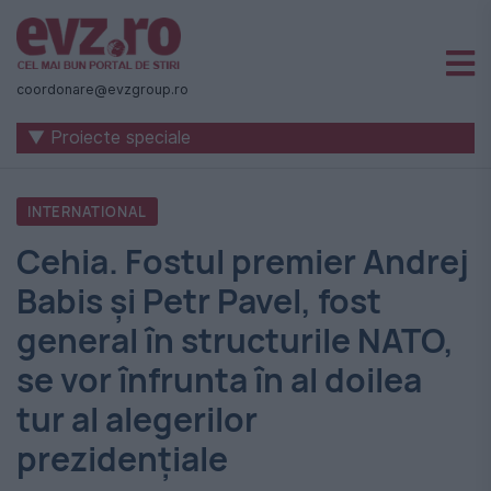
Știri
naționale
coordonare@evzgroup.ro
și
▼ Proiecte speciale
internaționale
|
INTERNATIONAL
România
Cehia. Fostul premier Andrej
-
Babis şi Petr Pavel, fost
Evenimentul
general în structurile NATO,
Zilei
se vor înfrunta în al doilea
tur al alegerilor
prezidenţiale