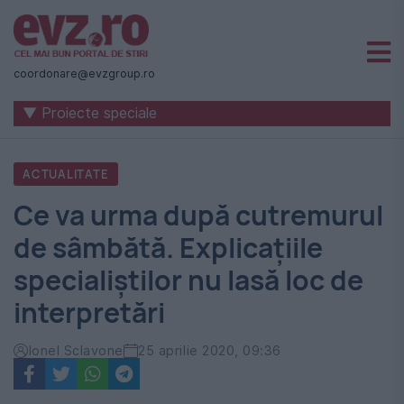
Știri
naționale
coordonare@evzgroup.ro
și
▼ Proiecte speciale
internaționale
|
ACTUALITATE
România
Ce va urma după cutremurul
-
de sâmbătă. Explicațiile
Evenimentul
specialiștilor nu lasă loc de
Zilei
interpretări
Ionel Sclavone
25 aprilie 2020, 09:36