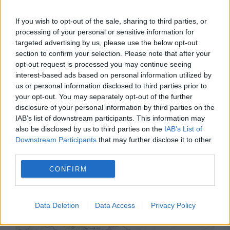
prinse sub dărâmături
If you wish to opt-out of the sale, sharing to third parties, or
processing of your personal or sensitive information for
targeted advertising by us, please use the below opt-out
section to confirm your selection. Please note that after your
opt-out request is processed you may continue seeing
interest-based ads based on personal information utilized by
us or personal information disclosed to third parties prior to
your opt-out. You may separately opt-out of the further
disclosure of your personal information by third parties on the
IAB’s list of downstream participants. This information may
also be disclosed by us to third parties on the
IAB’s List of
SOCIAL
Downstream Participants
that may further disclose it to other
third parties.
Blocurile cu risc seismic din Capitală, blocate
CONFIRM
de o minoritate. De ce refuză unii proprietari
consolidarea pe bani nerambursabili
Data Deletion
Data Access
Privacy Policy