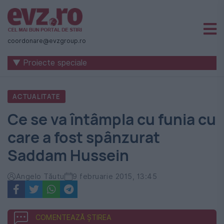
Știri
naționale
coordonare@evzgroup.ro
și
▼ Proiecte speciale
internaționale
|
ACTUALITATE
România
Ce se va întâmpla cu funia cu
-
care a fost spânzurat
Evenimentul
Saddam Hussein
Zilei
Angelo Tăutu
9 februarie 2015, 13:45
COMENTEAZĂ ȘTIREA