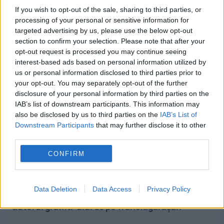
If you wish to opt-out of the sale, sharing to third parties, or
processing of your personal or sensitive information for
targeted advertising by us, please use the below opt-out
section to confirm your selection. Please note that after your
opt-out request is processed you may continue seeing
interest-based ads based on personal information utilized by
Stiri calde
us or personal information disclosed to third parties prior to
your opt-out. You may separately opt-out of the further
disclosure of your personal information by third parties on the
IAB’s list of downstream participants. This information may
14:56
-
Seceta și debitul redus al Dunării, test
also be disclosed by us to third parties on the
IAB’s List of
pentru economia României. Ce ar putea urma
Downstream Participants
that may further disclose it to other
third parties.
14:48
-
Bucăți de metal periculoase, descoperite pe
CONFIRM
Autostrada Soarelui. Unele ar fi fost aruncate
intenționat
Data Deletion
Data Access
Privacy Policy
14:36
-
„Anna, ține-ți prostul acasă!” Cine este
autorul graffiti-ului de pe Transfăgărășan