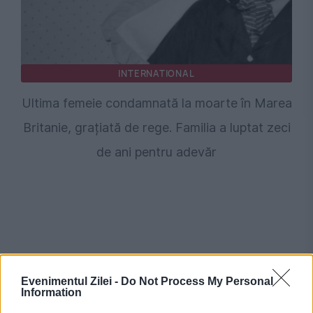
INTERNATIONAL
Ultima femeie condamnată la moarte în Marea
Britanie, grațiată de rege. Familia a luptat zeci
de ani pentru adevăr
Evenimentul Zilei -
Do Not Process My Personal
Information