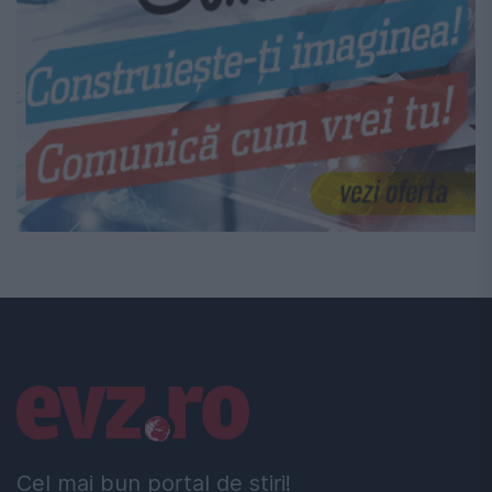
Linkuri utile
Cel mai bun portal de stiri!