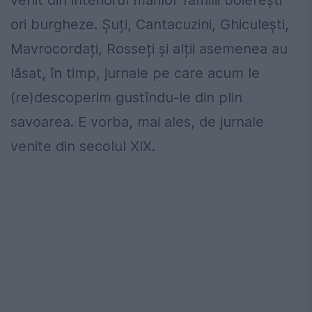
venit din interiorul marilor familii boierești
ori burgheze. Șuți, Cantacuzini, Ghiculești,
Mavrocordați, Rosseți și alții asemenea au
lăsat, în timp, jurnale pe care acum le
(re)descoperim gustîndu-le din plin
savoarea. E vorba, mai ales, de jurnale
venite din secolul XIX.