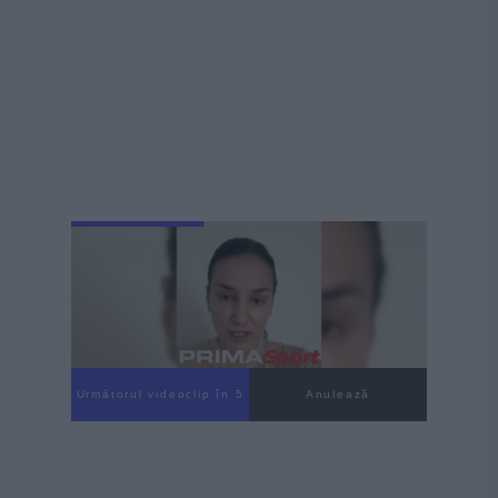
Următorul videoclip în 3
Anulează