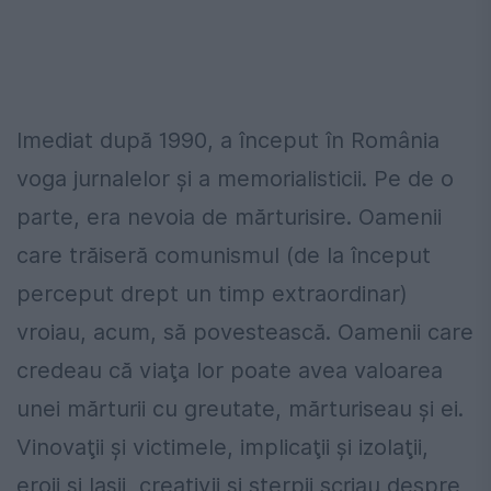
Imediat după 1990, a început în România
voga jurnalelor şi a memorialisticii. Pe de o
parte, era nevoia de mărturisire. Oamenii
care trăiseră comunismul (de la început
perceput drept un timp extraordinar)
vroiau, acum, să povestească. Oamenii care
credeau că viaţa lor poate avea valoarea
unei mărturii cu greutate, mărturiseau şi ei.
Vinovaţii şi victimele, implicaţii şi izolaţii,
eroii şi laşii, creativii și sterpii scriau despre