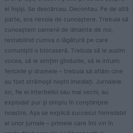
ei înşişi. Se descărcau. Decontau. Pe de altă
parte, era nevoia de cunoaştere. Trebuia să
cunoaştem oamenii de dinainte de noi,
restabilind cumva o lăgătură pe care
comuniștii o blocaseră. Trebuia să le auzim
vocea, să le simțim gîndurile, să le intuim
fericirile și dramele – trebuia să aflăm cine
au fost strămoșii noștri imediați. Jurnalele
lor, fie ei interbelici sau mai vechi, au
explodat pur şi simplu în conştiinţele
noastre. Așa se explică succesul formidabil
al unor jurnale – primele care îmi vin în