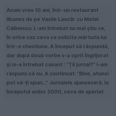
Acum vreo 10 ani, într-un restaurant
libanez de pe Vasile Lascăr cu Matei
Călinescu. L-am întrebat nu mai știu ce,
în orice caz ceva ce solicita mărturia lui
într-o chestiune. A început să răspundă,
dar după două vorbe s-a oprit îngrijorat
și m-a întrebat casant : ”Ții jurnal?” I-am
răspuns că nu. A continuat: ”Bine, atunci
pot să-ți spun...” Jurnalele ajunseseră, la
începutul anilor 2000, ceva de speriat.