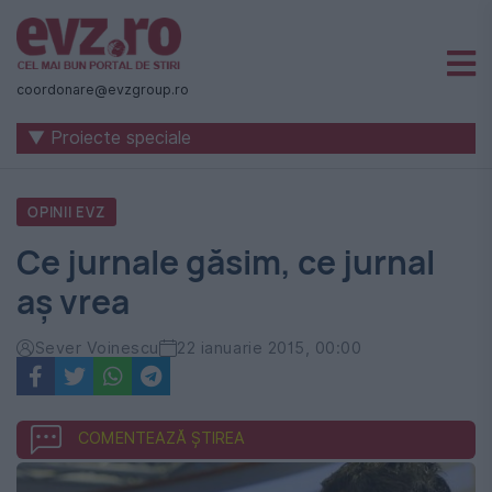
Știri
naționale
coordonare@evzgroup.ro
și
▼ Proiecte speciale
internaționale
|
OPINII EVZ
România
Ce jurnale găsim, ce jurnal
-
aș vrea
Evenimentul
Zilei
Sever Voinescu
22 ianuarie 2015, 00:00
COMENTEAZĂ ȘTIREA