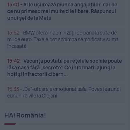
16:01
-
AI le ușurează munca angajaților, dar de
ce nu primesc mai multe zile libere. Răspunsul
unui șef de la Meta
15:52
-
BMW oferă indemnizații de până la sute de
mii de euro. Taxele pot schimba semnificativ suma
încasată
15:42
-
Vacanța postată pe rețelele sociale poate
lăsa casa fără „secrete”. Ce informații ajung la
hoți și infractorii cibern...
15:33
-
„Da”-ul care a emoționat sala. Povestea unei
cununii civile la Clejani
HAI România!