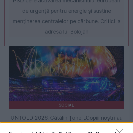
PSD cere activarea mecanismului european
de urgență pentru energie și susține
menținerea centralelor pe cărbune. Critici la
adresa lui Bolojan
SOCIAL
UNTOLD 2026. Cătălin Țone: „Copiii noștri au
fost tratați cu SATIVA, piesa care glorifică