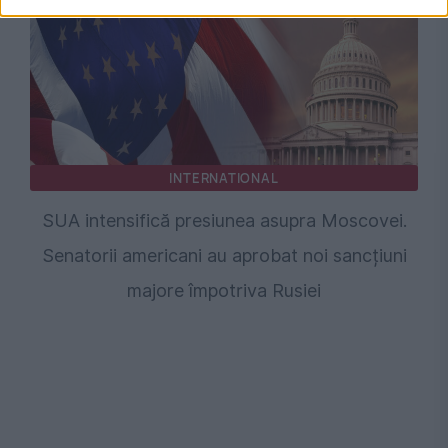
INTERNATIONAL
SUA intensifică presiunea asupra Moscovei.
Senatorii americani au aprobat noi sancțiuni
majore împotriva Rusiei