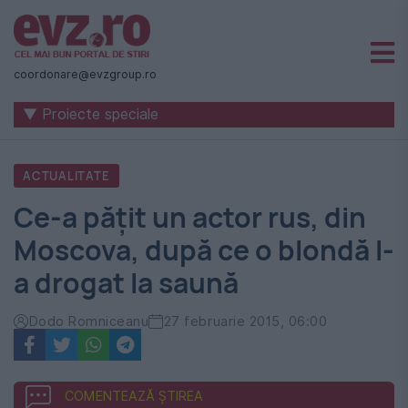
Știri
naționale
coordonare@evzgroup.ro
și
▼ Proiecte speciale
internaționale
|
ACTUALITATE
România
Ce-a pățit un actor rus, din
-
Moscova, după ce o blondă l-
Evenimentul
a drogat la saună
Zilei
Dodo Romniceanu
27 februarie 2015, 06:00
COMENTEAZĂ ȘTIREA