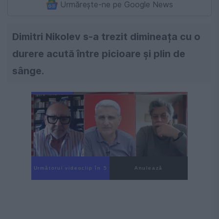
Urmărește-ne pe Google News
Dimitri Nikolev s-a trezit dimineața cu o
durere acută între picioare și plin de
sânge.
Următorul videoclip în 4
Anulează