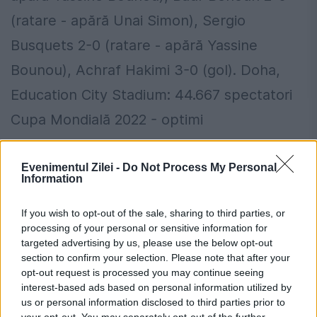
(ratare - apără Unai Simon), Sergio
Busquets 2-0 (ratare - apără Yassine
Bounou), Achraf Hakimi 3-0 (gol). Doha,
Education City Stadium: 44.667 spectatori
Cupa Mondială 2022 - optimi
Au evoluat echipele:
Evenimentul Zilei -
Do Not Process My Personal
Information
Maroc
: 1. Yassine Bounou - 2. Achraf
Hakimi, 5. Nayef Aguerd (18. Jawad El-
If you wish to opt-out of the sale, sharing to third parties, or
processing of your personal or sensitive information for
Yamiq, 84), 6. Romain Saiss (căpitan), 3.
targeted advertising by us, please use the below opt-out
section to confirm your selection. Please note that after your
Noussair Mazraoui (25. Yahya Attiat-Allah,
opt-out request is processed you may continue seeing
82) - 8. Azzedine Ounahi (24. Badr Benoun,
interest-based ads based on personal information utilized by
us or personal information disclosed to third parties prior to
120), 4. Sofyan Amrabat, 15. Selim Amallah
your opt-out. You may separately opt-out of the further