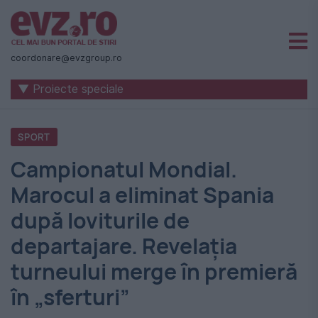
Știri
naționale
coordonare@evzgroup.ro
și
▼ Proiecte speciale
internaționale
|
SPORT
România
Campionatul Mondial.
-
Marocul a eliminat Spania
Evenimentul
după loviturile de
Zilei
departajare. Revelația
turneului merge în premieră
în „sferturi”