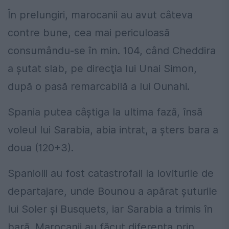
În prelungiri, marocanii au avut câteva
contre bune, cea mai periculoasă
consumându-se în min. 104, când Cheddira
a şutat slab, pe direcţia lui Unai Simon,
după o pasă remarcabilă a lui Ounahi.
Spania putea câştiga la ultima fază, însă
voleul lui Sarabia, abia intrat, a şters bara a
doua (120+3).
Spaniolii au fost catastrofali la loviturile de
departajare, unde Bounou a apărat şuturile
lui Soler şi Busquets, iar Sarabia a trimis în
bară. Marocanii au făcut diferenţa prin