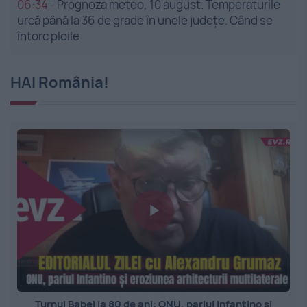
06:34
-
Prognoza meteo, 10 august. Temperaturile
urcă până la 36 de grade în unele județe. Când se
întorc ploile
HAI România!
Turnul Babel la 80 de ani: ONU, pariul Infantino și