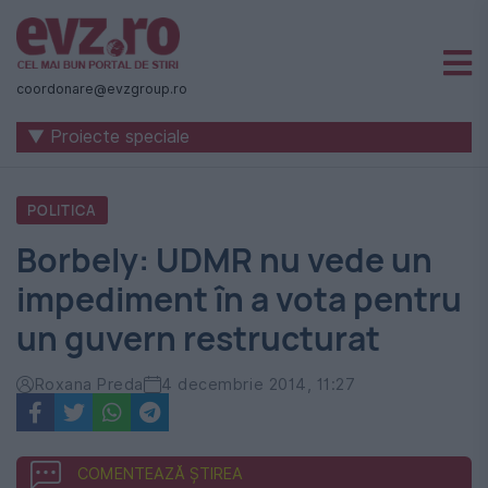
Știri
naționale
coordonare@evzgroup.ro
și
▼ Proiecte speciale
internaționale
|
POLITICA
România
Borbely: UDMR nu vede un
-
impediment în a vota pentru
Evenimentul
un guvern restructurat
Zilei
Roxana Preda
4 decembrie 2014, 11:27
COMENTEAZĂ ȘTIREA