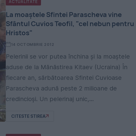
ACTUALITATE
La moaştele Sfintei Parascheva vine
Sfântul Cuvios Teofil, "cel nebun pentru
Hristos"
14 OCTOMBRIE 2012
Pelerinii se vor putea închina şi la moaştele
aduse de la Mănăstirea Kitaev (Ucraina) În
fiecare an, sărbătoarea Sfintei Cuvioase
Parascheva adună peste 2 milioane de
credincioşi. Un pelerinaj unic,...
CITESTE STIREA