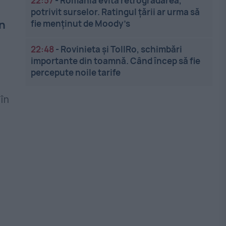
22:57
-
România evită retrogradarea,
potrivit surselor. Ratingul țării ar urma să
in
fie menținut de Moody’s
22:48
-
Rovinieta și TollRo, schimbări
importante din toamnă. Când încep să fie
percepute noile tarife
u
în