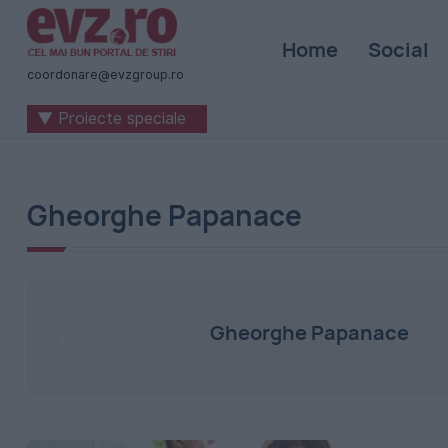
Știri
Home
Social
naționale
coordonare@evzgroup.ro
și
▼ Proiecte speciale
internaționale
|
România
Gheorghe Papanace
-
Evenimentul
Zilei
Gheorghe Papanace