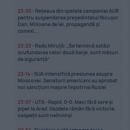
23:30
-
Rețeaua din spatele campaniei AUR
pentru suspendarea președintelui Nicușor
Dan. Milioane de lei, propagandă și
conexi...
23:23
-
Radu Miruță: „Se termină astăzi
scufundarea celor două barje, sunt măsuri
de siguranţă”
23:14
-
SUA intensifică presiunea asupra
Moscovei. Senatorii americani au aprobat
noi sancțiuni majore împotriva Rusiei
23:07
-
UTA - Rapid, 0-0. Meci fără sare și
piper la Arad. Gazdele rămân fără victorie,
oaspeții sunt neînvinși