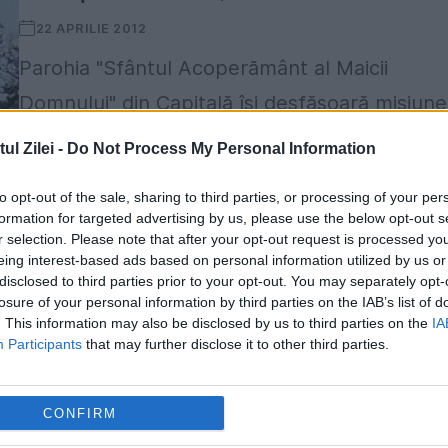
22 APRILIE 2012
Parohia "Sfântul Acoperământ al Maicii
Domnului" din Capitală îşi desfăşoară misiun
socială acordând o atenţie specială
l Zilei -
Do Not Process My Personal Information
persoanelor vârstnice, singure, cu situaţii
to opt-out of the sale, sharing to third parties, or processing of your per
deosebite. Parohia "Sfântul Acoperământ al
formation for targeted advertising by us, please use the below opt-out s
r selection. Please note that after your opt-out request is processed y
Maicii Domnului" a luat...
eing interest-based ads based on personal information utilized by us or
disclosed to third parties prior to your opt-out. You may separately opt-
CITESTE STIREA
losure of your personal information by third parties on the IAB’s list of
. This information may also be disclosed by us to third parties on the
IA
Participants
that may further disclose it to other third parties.
ACTUALITATE
Sfântul Antonie, tatăl călugărilor
CONFIRM