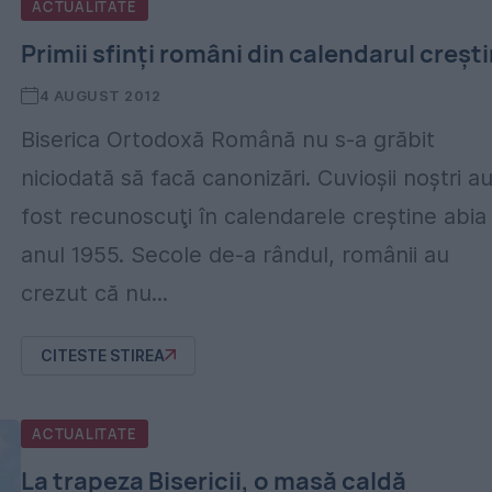
ACTUALITATE
Primii sfinţi români din calendarul creşt
4 AUGUST 2012
Biserica Ortodoxă Română nu s-a grăbit
niciodată să facă canonizări. Cuvioşii noştri a
fost recunoscuţi în calendarele creştine abia 
anul 1955. Secole de-a rândul, românii au
crezut că nu...
CITESTE STIREA
ACTUALITATE
La trapeza Bisericii, o masă caldă