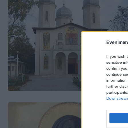
Evenimentu
If you wish 
sensitive in
confirm you
continue se
information 
further disc
participants
Downstream 