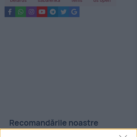
belarus
sabalenka
tenis
us open
Recomandările noastre