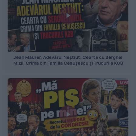
Jean Maurer, Adevărul Neștiut: Cearta cu Serghei
Mizil, Crima din Familia Ceaușescu și Trucurile KGB