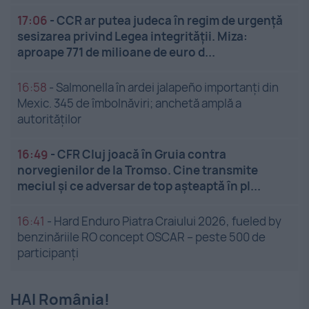
17:06
-
CCR ar putea judeca în regim de urgență
sesizarea privind Legea integrității. Miza:
aproape 771 de milioane de euro d...
16:58
-
Salmonella în ardei jalapeño importanți din
Mexic. 345 de îmbolnăviri; anchetă amplă a
autorităților
16:49
-
CFR Cluj joacă în Gruia contra
norvegienilor de la Tromso. Cine transmite
meciul și ce adversar de top așteaptă în pl...
16:41
-
Hard Enduro Piatra Craiului 2026, fueled by
benzinăriile RO concept OSCAR – peste 500 de
participanți
HAI România!