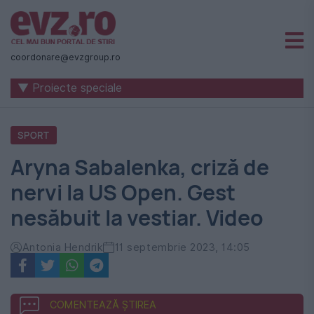
Știri
naționale
coordonare@evzgroup.ro
și
▼ Proiecte speciale
internaționale
|
SPORT
România
Aryna Sabalenka, criză de
-
nervi la US Open. Gest
Evenimentul
nesăbuit la vestiar. Video
Zilei
Antonia Hendrik
11 septembrie 2023, 14:05
COMENTEAZĂ ȘTIREA