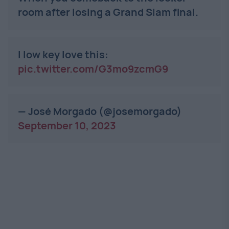
room after losing a Grand Slam final.
I low key love this:
pic.twitter.com/G3mo9zcmG9
— José Morgado (@josemorgado)
September 10, 2023