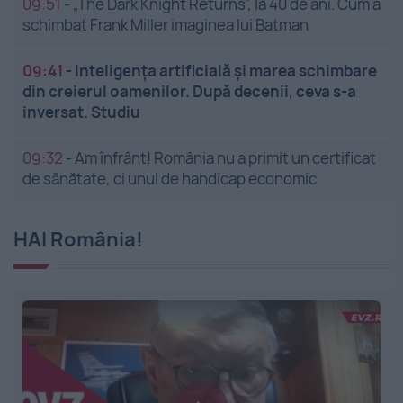
09:51
-
„The Dark Knight Returns”, la 40 de ani. Cum a
schimbat Frank Miller imaginea lui Batman
09:41
-
Inteligența artificială și marea schimbare
din creierul oamenilor. După decenii, ceva s-a
inversat. Studiu
09:32
-
Am înfrânt! România nu a primit un certificat
de sănătate, ci unul de handicap economic
HAI România!