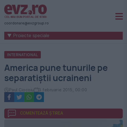
Știri
naționale
coordonare@evzgroup.ro
și
▼ Proiecte speciale
internaționale
|
INTERNATIONAL
România
America pune tunurile pe
-
separatiștii ucraineni
Evenimentul
Zilei
Paul Ciocoiu
3 februarie 2015, 00:00
COMENTEAZĂ ȘTIREA