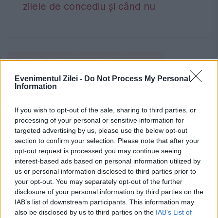
zilele de concediu și când nu
Barack Obama
canada
europa
Evenimentul Zilei -
Do Not Process My Personal
John Kerry
kiev
marea britanie
Information
moscova
nato
new york times
If you wish to opt-out of the sale, sharing to third parties, or
petro porosenko
Philip Breedlove
polonia
processing of your personal or sensitive information for
targeted advertising by us, please use the below opt-out
rusia
SUA
Susan Rice
ucraina
section to confirm your selection. Please note that after your
opt-out request is processed you may continue seeing
washington
interest-based ads based on personal information utilized by
us or personal information disclosed to third parties prior to
your opt-out. You may separately opt-out of the further
disclosure of your personal information by third parties on the
IAB’s list of downstream participants. This information may
also be disclosed by us to third parties on the
IAB’s List of