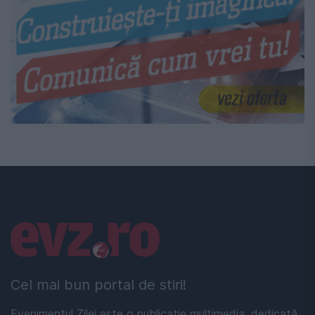
Linkuri utile
Cel mai bun portal de stiri!
Evenimentul Zilei este o publicație multimedia, dedicată