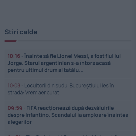
Stiri calde
10:16
-
Înainte să fie Lionel Messi, a fost fiul lui
Jorge. Starul argentinian s-a întors acasă
pentru ultimul drum al tatălu...
10:08
-
Locuitorii din sudul Bucureștiului ies în
stradă: Vrem aer curat
09:59
-
FIFA reacționează după dezvăluirile
despre Infantino. Scandalul ia amploare înaintea
alegerilor