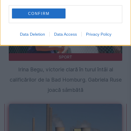
third parties.
CONFIRM
Data Deletion
Data Access
Privacy Policy
SPORT
Irina Begu, victorie clară în turul întâi al
calificărilor de la Bad Homburg. Gabriela Ruse
joacă sâmbătă