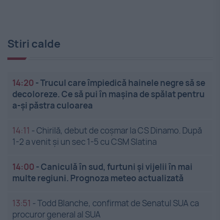
Stiri calde
14:20
-
Trucul care împiedică hainele negre să se
decoloreze. Ce să pui în mașina de spălat pentru
a-și păstra culoarea
14:11
-
Chirilă, debut de coșmar la CS Dinamo. După
1-2 a venit și un sec 1-5 cu CSM Slatina
14:00
-
Caniculă în sud, furtuni și vijelii în mai
multe regiuni. Prognoza meteo actualizată
13:51
-
Todd Blanche, confirmat de Senatul SUA ca
procuror general al SUA