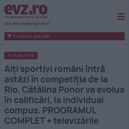
Știri
naționale
coordonare@evzgroup.ro
și
▼ Proiecte speciale
internaționale
|
ACTUALITATE
România
Alți sportivi români întră
-
astăzi în competiția de la
Evenimentul
Rio. Cătălina Ponor va evolua
Zilei
în calificări, la individual
compus. PROGRAMUL
COMPLET + televizările