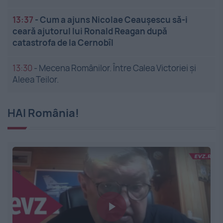
13:37
-
Cum a ajuns Nicolae Ceaușescu să-i
ceară ajutorul lui Ronald Reagan după
catastrofa de la Cernobîl
13:30
-
Mecena Românilor. Între Calea Victoriei și
Aleea Teilor.
HAI România!