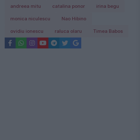
andreea mitu
catalina ponor
irina begu
monica niculescu
Nao Hibino
ovidiu ionescu
raluca olaru
Timea Babos