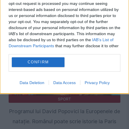
opt-out request is processed you may continue seeing
Incidentul cu drona de la Leipzig stârnește
interest-based ads based on personal information utilized by
us or personal information disclosed to third parties prior to
reacții vehemente. Rusia respinge acuzațiile
your opt-out. You may separately opt-out of the further
de atac hibrid
disclosure of your personal information by third parties on the
IAB’s list of downstream participants. This information may
also be disclosed by us to third parties on the
IAB’s List of
Downstream Participants
that may further disclose it to other
third parties.
CONFIRM
Data Deletion
Data Access
Privacy Policy
SPORT
Programul lui David Popovici la Europenele de
natație. Românul poate scrie istorie la Paris