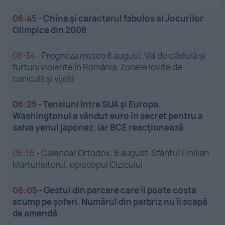
06:45
-
China și caracterul fabulos al Jocurilor
Olimpice din 2008
06:34
-
Prognoza meteo 8 august. Val de căldură și
furtuni violente în România. Zonele lovite de
caniculă și vijelii
06:25
-
Tensiuni între SUA și Europa.
Washingtonul a vândut euro în secret pentru a
salva yenul japonez, iar BCE reacționează
06:16
-
Calendar Ortodox, 8 august. Sfântul Emilian
Mărturisitorul, episcopul Cizicului
06:05
-
Gestul din parcare care îi poate costa
scump pe șoferi. Numărul din parbriz nu îi scapă
de amendă