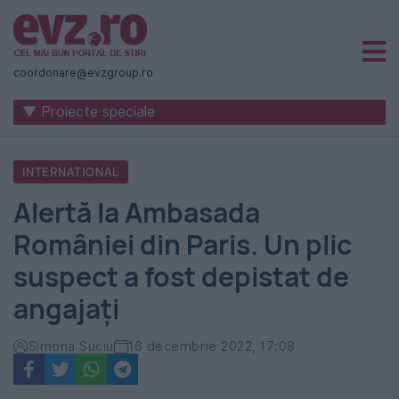
Știri
naționale
coordonare@evzgroup.ro
și
▼ Proiecte speciale
internaționale
|
INTERNATIONAL
România
Alertă la Ambasada
-
României din Paris. Un plic
Evenimentul
suspect a fost depistat de
Zilei
angajați
Simona Suciu
16 decembrie 2022, 17:08