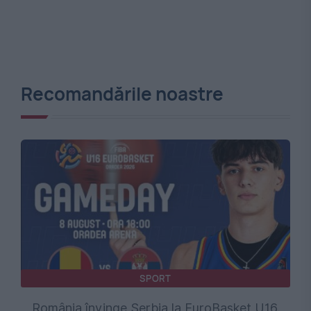
Recomandările noastre
SPORT
România învinge Serbia la EuroBasket U16.