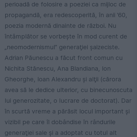
perioadă de folosire a poeziei ca mijloc de
propagandă, era redescoperită, în anii ’60,
poezia modernă dinainte de război. Nu
întâmplător se vorbeşte în mod curent de
„neomodernismul” generaţiei şaizeciste.
Adrian Păunescu a făcut front comun cu
Nichita Stănescu, Ana Blandiana, Ion
Gheorghe, Ioan Alexandru şi alţii (cărora
avea să le dedice ulterior, cu binecunoscuta
lui generozitate, o lucrare de doctorat). Dar
în scurtă vreme a părăsit locul important şi
vizibil pe care îl dobândise în rândurile
generaţiei sale şi a adoptat cu totul alt