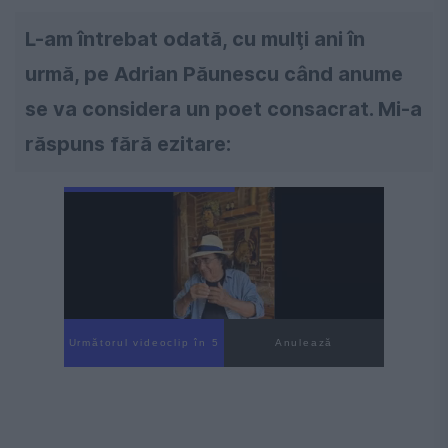
L-am întrebat odată, cu mulţi ani în
urmă, pe Adrian Păunescu când anume
se va considera un poet consacrat. Mi-a
răspuns fără ezitare:
Următorul videoclip în 3
Anulează