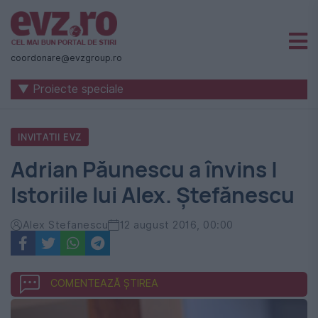
Știri
naționale
coordonare@evzgroup.ro
și
▼ Proiecte speciale
internaționale
|
INVITATII EVZ
România
Adrian Păunescu a învins |
-
Istoriile lui Alex. Ştefănescu
Evenimentul
Zilei
Alex Stefanescu
12 august 2016, 00:00
COMENTEAZĂ ȘTIREA