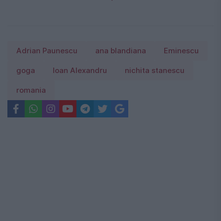
Adrian Paunescu
ana blandiana
Eminescu
goga
Ioan Alexandru
nichita stanescu
romania