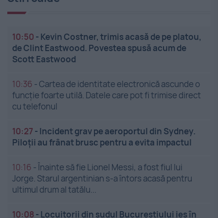
10:50
-
Kevin Costner, trimis acasă de pe platou,
de Clint Eastwood. Povestea spusă acum de
Scott Eastwood
10:36
-
Cartea de identitate electronică ascunde o
funcție foarte utilă. Datele care pot fi trimise direct
cu telefonul
10:27
-
Incident grav pe aeroportul din Sydney.
Piloții au frânat brusc pentru a evita impactul
10:16
-
Înainte să fie Lionel Messi, a fost fiul lui
Jorge. Starul argentinian s-a întors acasă pentru
ultimul drum al tatălu...
10:08
-
Locuitorii din sudul Bucureștiului ies în