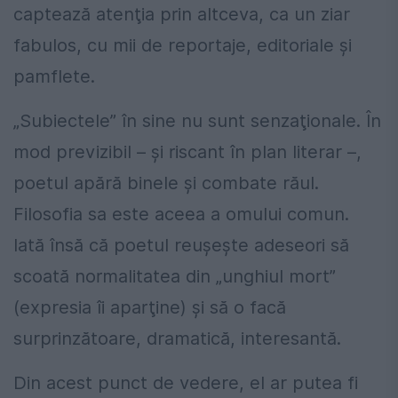
captează atenţia prin altceva, ca un ziar
fabulos, cu mii de reportaje, editoriale şi
pamflete.
„Subiectele” în sine nu sunt senzaţionale. În
mod previzibil – şi riscant în plan literar –,
poetul apără binele şi combate răul.
Filosofia sa este aceea a omului comun.
Iată însă că poetul reuşeşte adeseori să
scoată normalitatea din „unghiul mort”
(expresia îi aparţine) şi să o facă
surprinzătoare, dramatică, interesantă.
Din acest punct de vedere, el ar putea fi