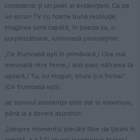
considerat şi un poet al evidenţierii. Ca pe
un ecran TV cu foarte bună rezoluţie,
imaginea lumii capătă, în poezia sa, o
surprinzătoare, luminoasă prospeţime:
„Ce frumoasă eşti în primăvară,/ Cea mai
minunată-ntre femei,/ Iezii pasc năframa ta
uşoară,/ Tu, cu muguri, bluza ţi-o închei.”
(Ce frumoasă eşti).
Iar sonorul existenţei este dat la maximum,
până la a deveni asurzitor:
„[despre momentul plecării fiilor de ţărani în