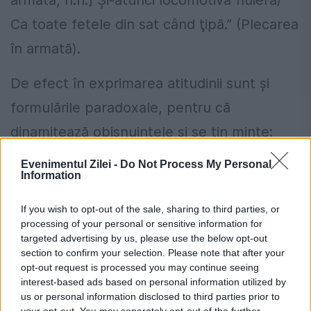
armată, n.n.] Şi-atunci locomotiva fluiera/
Ca toate fetele din sat când ţipă.” (Plecarea
în armată).
De efect în exprimarea atitudinii sunt şi
formulările paradoxale, pentru că
dinamitează obişnuinţele şi se ţin minte:
Evenimentul Zilei -
Do Not Process My Personal
„Ţânţarii au început să se hrănească/ încet-
Information
încet, cu insecticidele/ pe care le aruncăm
If you wish to opt-out of the sale, sharing to third parties, or
asupra lor.” (Ecuaţie);
processing of your personal or sensitive information for
targeted advertising by us, please use the below opt-out
„Cel mai mare respect/ Ţi-l acordă ţăranul/
section to confirm your selection. Please note that after your
opt-out request is processed you may continue seeing
Când îşi pune pantofii/ Care-l strâng.”
interest-based ads based on personal information utilized by
(Respect) etc.
us or personal information disclosed to third parties prior to
your opt-out. You may separately opt-out of the further