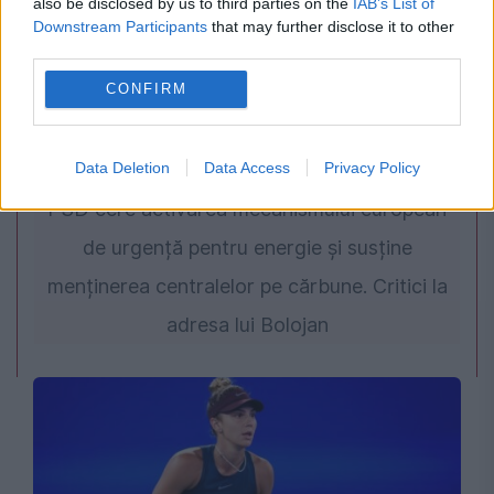
also be disclosed by us to third parties on the
IAB’s List of
Downstream Participants
that may further disclose it to other
third parties.
CONFIRM
POLITICA
Data Deletion
Data Access
Privacy Policy
PSD cere activarea mecanismului european
de urgență pentru energie și susține
menținerea centralelor pe cărbune. Critici la
adresa lui Bolojan