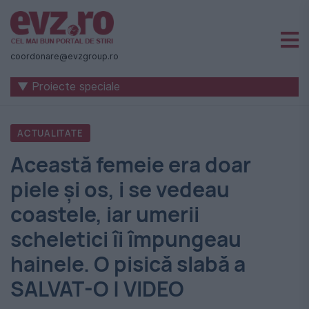
Știri
naționale
coordonare@evzgroup.ro
și
▼ Proiecte speciale
internaționale
|
ACTUALITATE
România
Această femeie era doar
-
piele şi os, i se vedeau
Evenimentul
coastele, iar umerii
Zilei
scheletici îi împungeau
hainele. O pisică slabă a
SALVAT-O | VIDEO