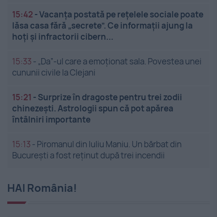
15:42
-
Vacanța postată pe rețelele sociale poate
lăsa casa fără „secrete”. Ce informații ajung la
hoți și infractorii cibern...
15:33
-
„Da”-ul care a emoționat sala. Povestea unei
cununii civile la Clejani
15:21
-
Surprize în dragoste pentru trei zodii
chinezești. Astrologii spun că pot apărea
întâlniri importante
15:13
-
Piromanul din Iuliu Maniu. Un bărbat din
București a fost reținut după trei incendii
HAI România!