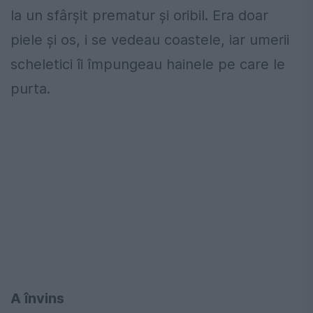
la un sfârşit prematur şi oribil. Era doar
piele şi os, i se vedeau coastele, iar umerii
scheletici îi împungeau hainele pe care le
purta.
A învins