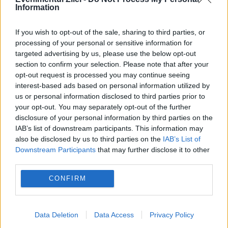
Information
If you wish to opt-out of the sale, sharing to third parties, or
INTERNATIONAL
processing of your personal or sensitive information for
targeted advertising by us, please use the below opt-out
Misiune de salvare neobișnuită în timpul
section to confirm your selection. Please note that after your
opt-out request is processed you may continue seeing
incendiilor din Franța. Un motan dispărut de
interest-based ads based on personal information utilized by
aproape două decenii și-a regăsit stăpâna
us or personal information disclosed to third parties prior to
your opt-out. You may separately opt-out of the further
disclosure of your personal information by third parties on the
IAB’s list of downstream participants. This information may
also be disclosed by us to third parties on the
IAB’s List of
Downstream Participants
that may further disclose it to other
third parties.
CONFIRM
Data Deletion
Data Access
Privacy Policy
POLITICA