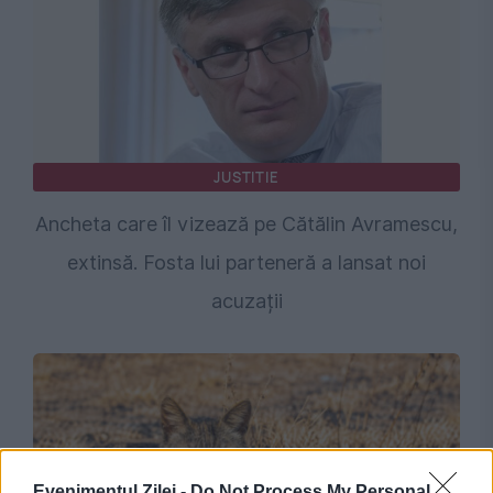
JUSTITIE
Ancheta care îl vizează pe Cătălin Avramescu,
extinsă. Fosta lui parteneră a lansat noi
acuzații
Evenimentul Zilei -
Do Not Process My Personal