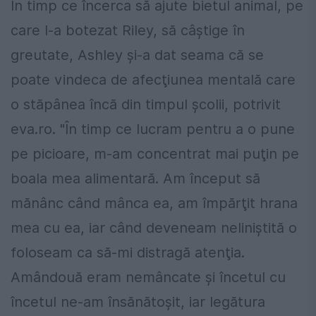
În timp ce încerca să ajute bietul animal, pe
care l-a botezat Riley, să câştige în
greutate, Ashley şi-a dat seama că se
poate vindeca de afecţiunea mentală care
o stăpânea încă din timpul şcolii, potrivit
eva.ro. "În timp ce lucram pentru a o pune
pe picioare, m-am concentrat mai puţin pe
boala mea alimentară. Am început să
mănânc când mânca ea, am împărţit hrana
mea cu ea, iar când deveneam neliniştită o
foloseam ca să-mi distragă atenţia.
Amândouă eram nemâncate şi încetul cu
încetul ne-am însănătoşit, iar legătura