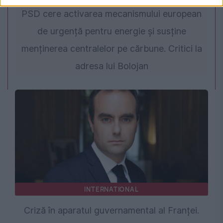
PSD cere activarea mecanismului european
de urgență pentru energie și susține
menținerea centralelor pe cărbune. Critici la
adresa lui Bolojan
INTERNATIONAL
Criză în aparatul guvernamental al Franței.