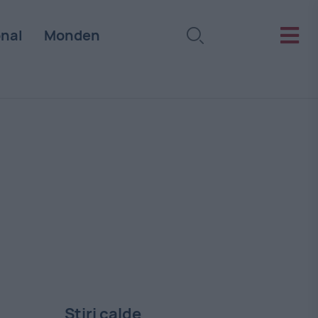
onal
Monden
Stiri calde