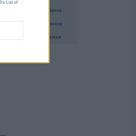
B’s List of
Moldova
Horoscop
Vremea