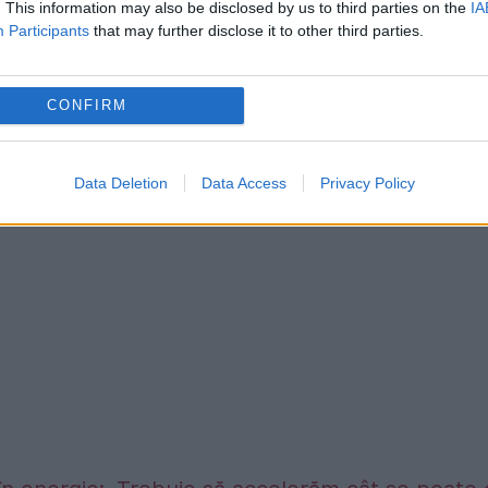
. This information may also be disclosed by us to third parties on the
IA
e, nu am luat traseul pozitiv. Multe dintre
Participants
that may further disclose it to other third parties.
nu implică doar România, ci statele lumii și așa
 anunțându-se un an cu extreme, cu reacții
CONFIRM
precizat prezicătoarea.
Data Deletion
Data Access
Privacy Policy