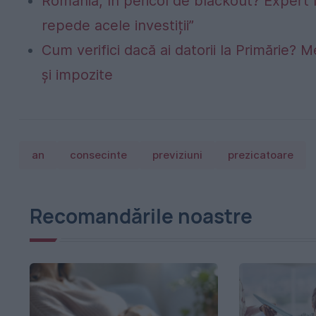
România, în pericol de blackout? Expert 
repede acele investiții”
Cum verifici dacă ai datorii la Primărie? M
și impozite
an
consecinte
previziuni
prezicatoare
Recomandările noastre