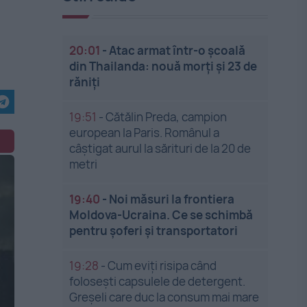
20:01
-
Atac armat într-o școală
din Thailanda: nouă morți și 23 de
răniți
19:51
-
Cătălin Preda, campion
european la Paris. Românul a
câștigat aurul la sărituri de la 20 de
metri
19:40
-
Noi măsuri la frontiera
Moldova-Ucraina. Ce se schimbă
pentru șoferi și transportatori
19:28
-
Cum eviți risipa când
folosești capsulele de detergent.
Greșeli care duc la consum mai mare