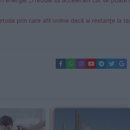
în energie: „Trebuie să accelerăm cât se poate
etoda prin care afli online dacă ai restanțe la t