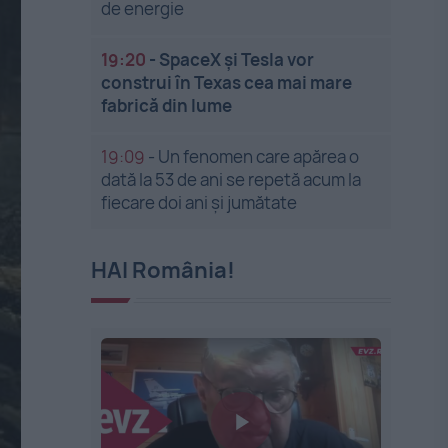
de energie
19:20
-
SpaceX și Tesla vor
construi în Texas cea mai mare
fabrică din lume
19:09
-
Un fenomen care apărea o
dată la 53 de ani se repetă acum la
fiecare doi ani și jumătate
HAI România!