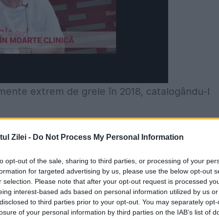
mente extrem de grele în 2018, catalogându-l
ul foarte dificil din cauza alegerilor pe care le
l Zilei -
Do Not Process My Personal Information
to opt-out of the sale, sharing to third parties, or processing of your per
formation for targeted advertising by us, please use the below opt-out s
 bun, este un an cu multe aspecte dificile pent
r selection. Please note that after your opt-out request is processed y
 pentru Antena Stars.
eing interest-based ads based on personal information utilized by us or
disclosed to third parties prior to your opt-out. You may separately opt-
losure of your personal information by third parties on the IAB’s list of
enii, aveam șansa prin liberul arbitru să ne