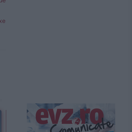
 de
axe