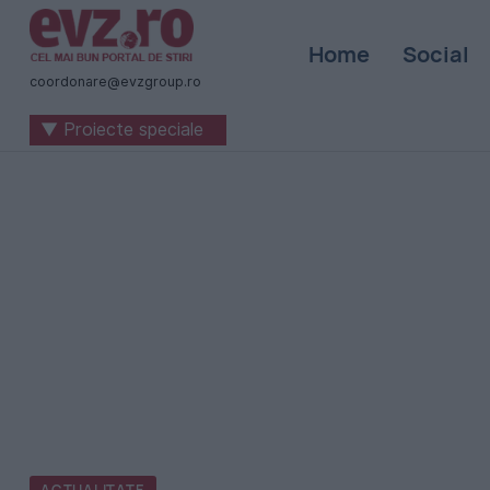
Știri
Home
Social
naționale
coordonare@evzgroup.ro
și
▼ Proiecte speciale
internaționale
|
România
-
Evenimentul
Zilei