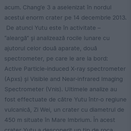
acum. Chang’e 3 a aselenizat în nordul
acestui enorm crater pe 14 decembrie 2013.
De atunci Yutu este în activitate –
“aleargă” şi analizează rocile lunare cu
ajutorul celor două aparate, două
spectrometer, pe care le are la bord:
Active Particle-induced X-ray spectrometer
(Apxs) şi Visible and Near-infrared Imaging
Spectrometer (Vnis). Ultimele analize au
fost effectuate de către Yutu într-o regiune
vulcanică, Zi Wei, un crater cu diametrul de
450 m situate în Mare Imbrium. În acest
crater Yutu a descoperit un tip de roca