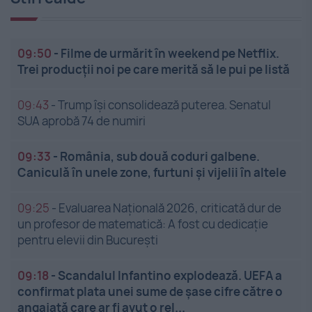
09:50
-
Filme de urmărit în weekend pe Netflix.
Trei producții noi pe care merită să le pui pe listă
09:43
-
Trump își consolidează puterea. Senatul
SUA aprobă 74 de numiri
09:33
-
România, sub două coduri galbene.
Caniculă în unele zone, furtuni și vijelii în altele
09:25
-
Evaluarea Națională 2026, criticată dur de
un profesor de matematică: A fost cu dedicație
pentru elevii din București
09:18
-
Scandalul Infantino explodează. UEFA a
confirmat plata unei sume de șase cifre către o
angajată care ar fi avut o rel...