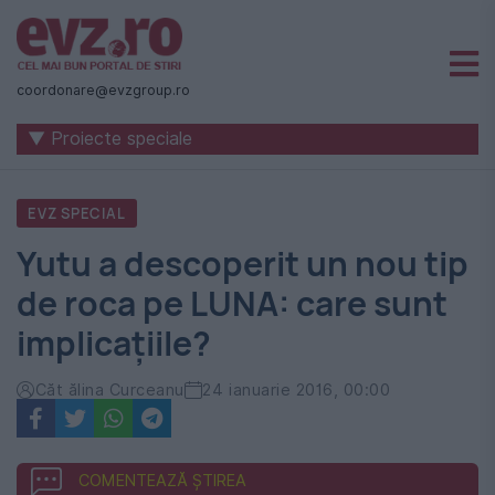
Știri
naționale
coordonare@evzgroup.ro
și
▼ Proiecte speciale
internaționale
|
EVZ SPECIAL
România
Yutu a descoperit un nou tip
-
de roca pe LUNA: care sunt
Evenimentul
implicaţiile?
Zilei
Căt ălina Curceanu
24 ianuarie 2016, 00:00
COMENTEAZĂ ȘTIREA