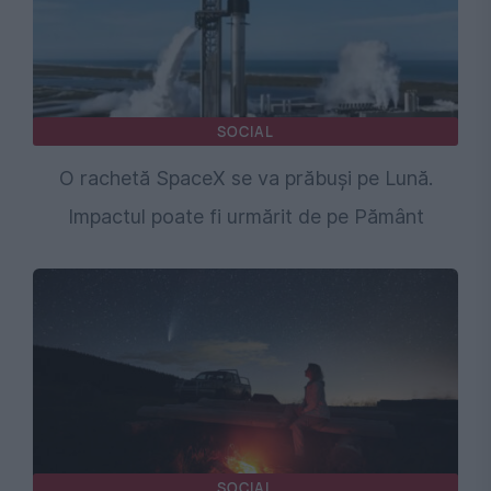
SOCIAL
O rachetă SpaceX se va prăbuși pe Lună.
Impactul poate fi urmărit de pe Pământ
SOCIAL