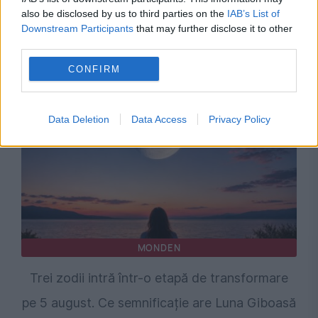
also be disclosed by us to third parties on the
IAB’s List of
SOCIAL
Downstream Participants
that may further disclose it to other
third parties.
Harta salariilor din România se rescrie. Ce
CONFIRM
arată ultimele cifre
Data Deletion
Data Access
Privacy Policy
MONDEN
Trei zodii intră într-o etapă de transformare
pe 5 august. Ce semnificație are Luna Giboasă