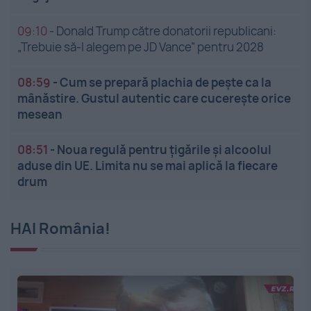
09:10
-
Donald Trump către donatorii republicani:
„Trebuie să-l alegem pe JD Vance” pentru 2028
08:59
-
Cum se prepară plachia de pește ca la
mânăstire. Gustul autentic care cucerește orice
mesean
08:51
-
Noua regulă pentru țigările și alcoolul
aduse din UE. Limita nu se mai aplică la fiecare
drum
HAI România!