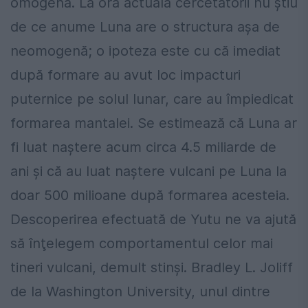
omogenă. La ora actuală cercetătorii nu ştiu
de ce anume Luna are o structura aşa de
neomogenă; o ipoteza este cu că imediat
după formare au avut loc impacturi
puternice pe solul lunar, care au împiedicat
formarea mantalei. Se estimează că Luna ar
fi luat naştere acum circa 4.5 miliarde de
ani şi că au luat naştere vulcani pe Luna la
doar 500 milioane după formarea acesteia.
Descoperirea efectuată de Yutu ne va ajută
să înţelegem comportamentul celor mai
tineri vulcani, demult stinşi. Bradley L. Joliff
de la Washington University, unul dintre